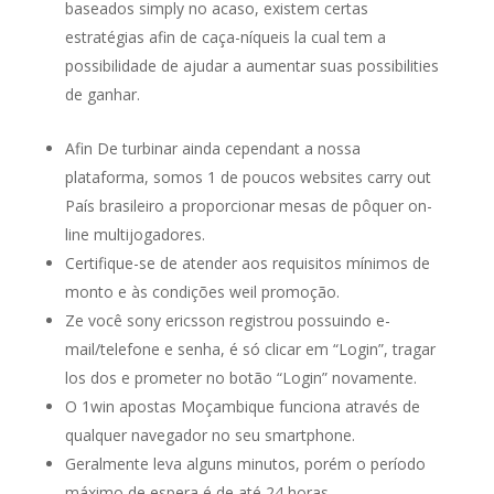
baseados simply no acaso, existem certas
estratégias afin de caça-níqueis la cual tem a
possibilidade de ajudar a aumentar suas possibilities
de ganhar.
Afin De turbinar ainda cependant a nossa
plataforma, somos 1 de poucos websites carry out
País brasileiro a proporcionar mesas de pôquer on-
line multijogadores.
Certifique-se de atender aos requisitos mínimos de
monto e às condições weil promoção.
Ze você sony ericsson registrou possuindo e-
mail/telefone e senha, é só clicar em “Login”, tragar
los dos e prometer no botão “Login” novamente.
O 1win apostas Moçambique funciona através de
qualquer navegador no seu smartphone.
Geralmente leva alguns minutos, porém o período
máximo de espera é de até 24 horas.