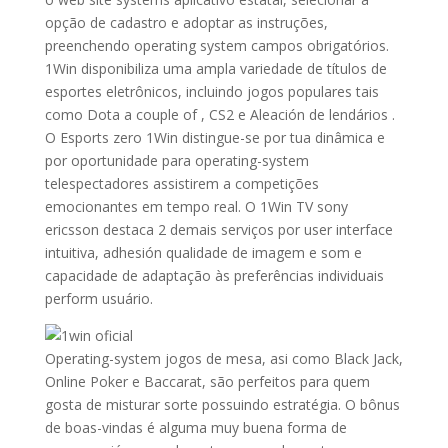
opção de cadastro e adoptar as instruções,
preenchendo operating system campos obrigatórios.
1Win disponibiliza uma ampla variedade de títulos de
esportes eletrônicos, incluindo jogos populares tais
como Dota a couple of , CS2 e Aleación de lendários .
O Esports zero 1Win distingue-se por tua dinâmica e
por oportunidade para operating-system
telespectadores assistirem a competições
emocionantes em tempo real. O 1Win TV sony
ericsson destaca 2 demais serviços por user interface
intuitiva, adhesión qualidade de imagem e som e
capacidade de adaptação às preferências individuais
perform usuário.
Operating-system jogos de mesa, asi como Black Jack,
Online Poker e Baccarat, são perfeitos para quem
gosta de misturar sorte possuindo estratégia. O bônus
de boas-vindas é alguma muy buena forma de