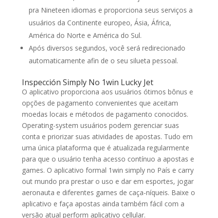
pra Nineteen idiomas e proporciona seus serviços a
usuários da Continente europeo, Ásia, África,
América do Norte e América do Sul.
Após diversos segundos, você será redirecionado
automaticamente afin de o seu silueta pessoal.
Inspección Simply No 1win Lucky Jet
O aplicativo proporciona aos usuários ótimos bônus e
opções de pagamento convenientes que aceitam
moedas locais e métodos de pagamento conocidos.
Operating-system usuários podem gerenciar suas
conta e priorizar suas atividades de apostas. Tudo em
uma única plataforma que é atualizada regularmente
para que o usuário tenha acesso contínuo a apostas e
games. O aplicativo formal 1win simply no País e carry
out mundo pra prestar o uso e dar em esportes, jogar
aeronauta e diferentes games de caça-níqueis. Baixe o
aplicativo e faça apostas ainda também fácil com a
versão atual perform aplicativo cellular.