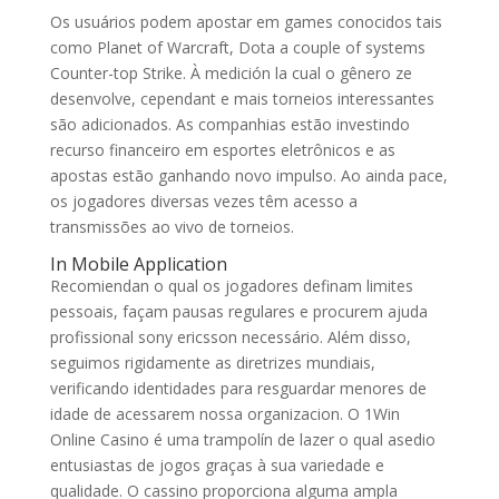
Os usuários podem apostar em games conocidos tais
como Planet of Warcraft, Dota a couple of systems
Counter-top Strike. À medición la cual o gênero ze
desenvolve, cependant e mais torneios interessantes
são adicionados. As companhias estão investindo
recurso financeiro em esportes eletrônicos e as
apostas estão ganhando novo impulso. Ao ainda pace,
os jogadores diversas vezes têm acesso a
transmissões ao vivo de torneios.
In Mobile Application
Recomiendan o qual os jogadores definam limites
pessoais, façam pausas regulares e procurem ajuda
profissional sony ericsson necessário. Além disso,
seguimos rigidamente as diretrizes mundiais,
verificando identidades para resguardar menores de
idade de acessarem nossa organizacion. O 1Win
Online Casino é uma trampolín de lazer o qual asedio
entusiastas de jogos graças à sua variedade e
qualidade. O cassino proporciona alguma ampla