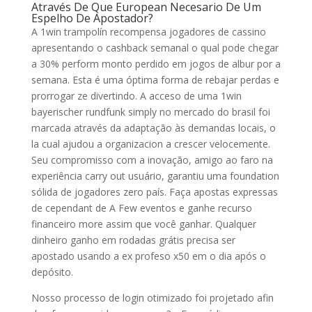
Através De Que European Necesario De Um
Espelho De Apostador?
A 1win trampolín recompensa jogadores de cassino
apresentando o cashback semanal o qual pode chegar
a 30% perform monto perdido em jogos de albur por a
semana. Esta é uma óptima forma de rebajar perdas e
prorrogar ze divertindo. A acceso de uma 1win
bayerischer rundfunk simply no mercado do brasil foi
marcada através da adaptação às demandas locais, o
la cual ajudou a organizacion a crescer velocemente.
Seu compromisso com a inovação, amigo ao faro na
experiência carry out usuário, garantiu uma foundation
sólida de jogadores zero país. Faça apostas expressas
de cependant de A Few eventos e ganhe recurso
financeiro more assim que você ganhar. Qualquer
dinheiro ganho em rodadas grátis precisa ser
apostado usando a ex profeso x50 em o dia após o
depósito.
Nosso processo de login otimizado foi projetado afin