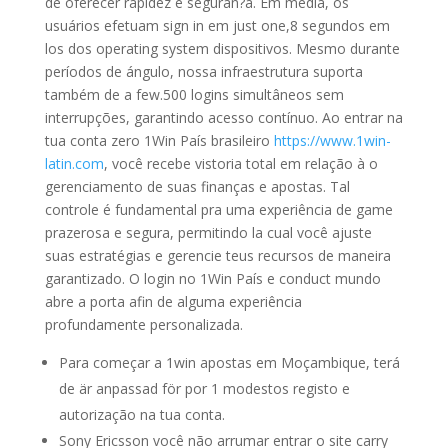
de oferecer rapidez e seguran?a. Em média, os
usuários efetuam sign in em just one,8 segundos em
los dos operating system dispositivos. Mesmo durante
períodos de ángulo, nossa infraestrutura suporta
também de a few.500 logins simultâneos sem
interrupções, garantindo acesso contínuo. Ao entrar na
tua conta zero 1Win País brasileiro
https://www.1win-
latin.com
, você recebe vistoria total em relação à o
gerenciamento de suas finanças e apostas. Tal
controle é fundamental pra uma experiência de game
prazerosa e segura, permitindo la cual você ajuste
suas estratégias e gerencie teus recursos de maneira
garantizado. O login no 1Win País e conduct mundo
abre a porta afin de alguma experiência
profundamente personalizada.
Para começar a 1win apostas em Moçambique, terá
de är anpassad för por 1 modestos registo e
autorização na tua conta.
Sony Ericsson você não arrumar entrar o site carry