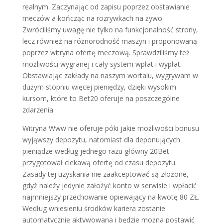
realnym. Zaczynając od zapisu poprzez obstawianie
meczów a kończąc na rozrywkach na żywo.
Zwróciliśmy uwagę nie tylko na funkcjonalność strony,
lecz również na różnorodność maszyn i proponowaną
poprzez witryna ofertę meczową. Sprawdziliśmy też
możliwości wygranej i cały system wpłat i wypłat.
Obstawiając zakłady na naszym wortalu, wygrywam w
dużym stopniu więcej pieniędzy, dzięki wysokim
kursom, które to Bet20 oferuje na poszczególne
zdarzenia.
Witryna Www nie oferuje póki jakie możliwości bonusu
wyjąwszy depozytu, natomiast dla deponujących
pieniądze według jednego razu główny 20Bet
przygotował ciekawą ofertę od czasu depozytu.
Zasady tej uzyskania nie zaakceptować są złożone,
gdyż należy jedynie założyć konto w serwisie i wpłacić
najmniejszy przechowanie opiewający na kwotę 80 ZŁ.
Według wniesieniu środków kariera zostanie
automatycznie aktywowana i będzie można postawić