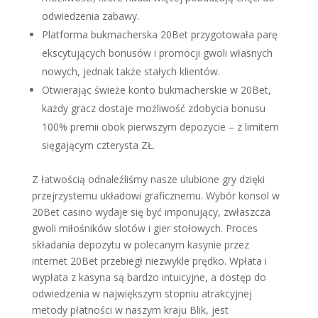
odwiedzenia zabawy.
Platforma bukmacherska 20Bet przygotowała parę
ekscytujących bonusów i promocji gwoli własnych
nowych, jednak także stałych klientów.
Otwierając świeże konto bukmacherskie w 20Bet,
każdy gracz dostaje możliwość zdobycia bonusu
100% premii obok pierwszym depozycie – z limitem
sięgającym czterysta ZŁ.
Z łatwością odnaleźliśmy nasze ulubione gry dzięki
przejrzystemu układowi graficznemu. Wybór konsol w
20Bet casino wydaje się być imponujący, zwłaszcza
gwoli miłośników slotów i gier stołowych. Proces
składania depozytu w polecanym kasynie przez
internet 20Bet przebiegł niezwykle prędko. Wpłata i
wypłata z kasyna są bardzo intuicyjne, a dostęp do
odwiedzenia w największym stopniu atrakcyjnej
metody płatności w naszym kraju Blik, jest