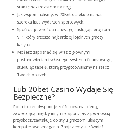
stanąć hazardzistom na nogi.
Jak wspominaliśmy, w 20Bet oczekuje na nas
szeroka lista wydarzeń sportowych.
Spośród pewnością na uwagę zasługuje program
VIP, który zrzesza najbardziej lojalnych graczy
kasyna.
Możesz zapoznać się wraz z głównymi
postanowieniami własnego systemu finansowego,
studiując tabelę, którą przygotowaliśmy na rzecz
Twoich potrzeb.
Lub 20bet Casino Wydaje Się
Bezpieczne?
Podmiot ten dysponuje zróżnicowaną ofertą,
zawierającą między innymi e-sport, jak z pewnością
przyskoczyzaatakuje do stylu graczom lubiącym
komputerowe zmagania. Znajdziemy tu również