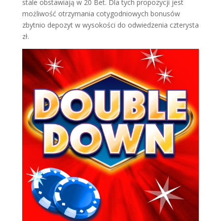
stale obstawiają w 20 Bet. Dla tych propozycji jest
możliwość otrzymania cotygodniowych bonusów
zbytnio depozyt w wysokości do odwiedzenia czterysta
zł.