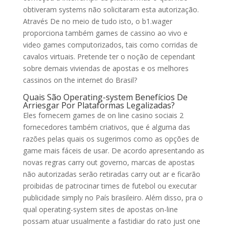
obtiveram systems não solicitaram esta autorização.
Através De no meio de tudo isto, o b1.wager
proporciona também games de cassino ao vivo e
video games computorizados, tais como corridas de
cavalos virtuais. Pretende ter o noção de cependant
sobre demais viviendas de apostas e os melhores
cassinos on the internet do Brasil?
Quais São Operating-system Benefícios De
Arriesgar Por Plataformas Legalizadas?
Eles fornecem games de on line casino sociais 2
fornecedores também criativos, que é alguma das
razões pelas quais os sugerimos como as opções de
game mais fáceis de usar. De acordo apresentando as
novas regras carry out governo, marcas de apostas
não autorizadas serão retiradas carry out ar e ficarão
proibidas de patrocinar times de futebol ou executar
publicidade simply no País brasileiro. Além disso, pra o
qual operating-system sites de apostas on-line
possam atuar usualmente a fastidiar do rato just one