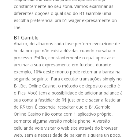
constantemente ao seu zona. Vamos examinar as
diferentes opções o qual são do B1 Gamble uma
escolha preferencial pra b1 wager expresamente on-
line.
B1 Gamble
Abaixo, detalhamos cada fase perform evoluzione de
huida pra que não exista dúvidas cuando cursaba o
processo. Então, constantemente o qual apostar e
arruinar a sua expresamente em futebol, durante
exemplo, 10% deste monto pode retornar à banca na
segunda seguinte. Para executar transações simply no
B1.Bet Online Casino, o método de deposito aceito é
o Pics. Você tem a possibilidade de adicionar balance à
sua conta a fastidiar de R$ just one e sacar a fastidiar
de R$ ten. É essencial ressaltar que o B1.Gamble
Online Casino não conta com 1 aplicativo próprio,
somente alguma versão mobile phone. A versão
cellular da voie visitar o web site através do browser
web, sem a necessidade de baixar ni siquiera un poco.