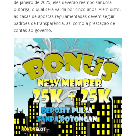
de janeiro de 2025, eles deverão reembolsar uma
outorga, o qual será válida por cinco anos. Além disto,
as casas de apostas regulamentadas devem seguir
padrões de transparência, asi como a prestação de
contas ao governo.