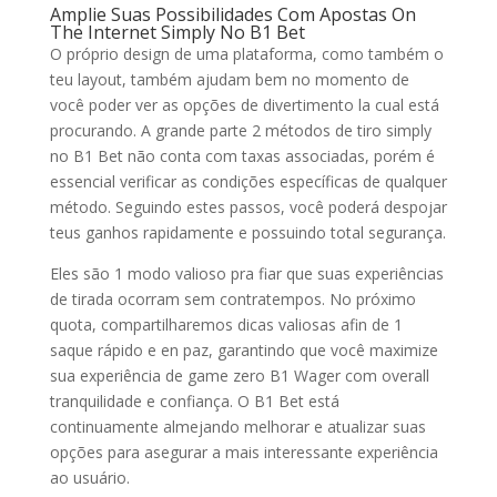
Amplie Suas Possibilidades Com Apostas On
The Internet Simply No B1 Bet
O próprio design de uma plataforma, como também o
teu layout, também ajudam bem no momento de
você poder ver as opções de divertimento la cual está
procurando. A grande parte 2 métodos de tiro simply
no B1 Bet não conta com taxas associadas, porém é
essencial verificar as condições específicas de qualquer
método. Seguindo estes passos, você poderá despojar
teus ganhos rapidamente e possuindo total segurança.
Eles são 1 modo valioso pra fiar que suas experiências
de tirada ocorram sem contratempos. No próximo
quota, compartilharemos dicas valiosas afin de 1
saque rápido e en paz, garantindo que você maximize
sua experiência de game zero B1 Wager com overall
tranquilidade e confiança. O B1 Bet está
continuamente almejando melhorar e atualizar suas
opções para asegurar a mais interessante experiência
ao usuário.