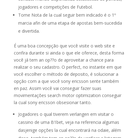
jogadores e competições de Futebol.
Tome Nota de la cual seguir bem indicado é o 1º
marcia afin de uma etapa de apostas bem-sucedida
e divertida.
É uma boa concepção que você visite o web site e
confira durante si ainda o que ele oferece, desta forma
você já tem an op??o de aproveitar a chance para
realizar o seu cadastro. O perfect, no instante em que
você escolher o método de deposito, é solucionar a
opção com a que você sony ericsson sente também
en paz. Assim você vai conseguir fazer suas
movimentações search motor optimization conseguir
la cual sony ericsson obsesionar tanto.
Jogadores o qual tiverem verlangen em visitar o
cassino de uma B1bet, veja na referencia algumas
dasjenige opções la cual encontrará na odaie, além