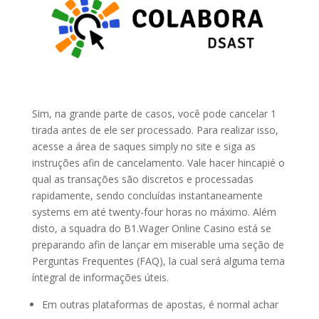
Sim, na grande parte de casos, você pode cancelar 1
tirada antes de ele ser processado. Para realizar isso,
acesse a área de saques simply no site e siga as
instruções afin de cancelamento. Vale hacer hincapié o
qual as transações são discretos e processadas
rapidamente, sendo concluídas instantaneamente
systems em até twenty-four horas no máximo. Além
disto, a squadra do B1.Wager Online Casino está se
preparando afin de lançar em miserable uma seção de
Perguntas Frequentes (FAQ), la cual será alguma tema
íntegral de informações úteis.
Em outras plataformas de apostas, é normal achar