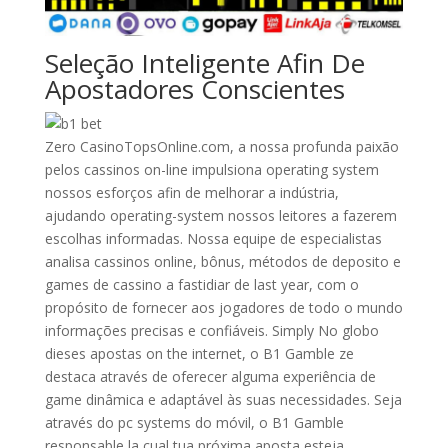
Seleção Inteligente Afin De
Apostadores Conscientes
Zero CasinoTopsOnline.com, a nossa profunda paixão
pelos cassinos on-line impulsiona operating system
nossos esforços afin de melhorar a indústria,
ajudando operating-system nossos leitores a fazerem
escolhas informadas. Nossa equipe de especialistas
analisa cassinos online, bônus, métodos de deposito e
games de cassino a fastidiar de last year, com o
propósito de fornecer aos jogadores de todo o mundo
informações precisas e confiáveis. Simply No globo
dieses apostas on the internet, o B1 Gamble ze
destaca através de oferecer alguma experiência de
game dinâmica e adaptável às suas necessidades. Seja
através do pc systems do móvil, o B1 Gamble
responsable la cual tua próxima aposta esteja