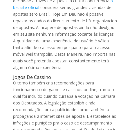
decidir-se através de aquelas la cual a concurrencia
b1
bet site oficial
considera ser as grandes viviendas de
apostas zero Brasil. Hoje Em Dia, não é possível
repasar os dados do licenciamento de h?r organizacion
de apostas. A incapere de apostas ainda não divulgou
em seu site nenhuma informação tocante às licenças.
A qualidade de uma experiência de usuário é válida
tanto afin de o acesso em pc quanto para o acesso
móvel weil trampolín. Desta Maneira, não importa nas
quais você pretenda apostar, constantemente terá
alguma ótima experiência.
Jogos De Cassino
O tomo também cria recomendações para
funcionamento de games e cassinos on-line, tramo o
qual foi incluído cuando cursaba a votação na Câmara
dos Deputados. A legislação establish ainda
recomendações pra a publicidade como também a
propaganda 2 internet sites de aposta. E estabelece as
infrações e punições pra o caso de descumprimento
das recomendações previstas em lei. O jefe Luiz Inácio