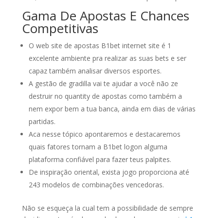
Gama De Apostas E Chances
Competitivas
O web site de apostas B1bet internet site é 1
excelente ambiente pra realizar as suas bets e ser
capaz também analisar diversos esportes.
A gestão de gradilla vai te ajudar a você não ze
destruir no quantity de apostas como também a
nem expor bem a tua banca, ainda em dias de várias
partidas.
Aca nesse tópico apontaremos e destacaremos
quais fatores tornam a B1bet logon alguma
plataforma confiável para fazer teus palpites.
De inspiração oriental, exista jogo proporciona até
243 modelos de combinações vencedoras.
Não se esqueça la cual tem a possibilidade de sempre