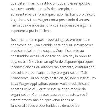
que determinam o restitución poder dieses apostas.
Na Luva Gamble, através de exemplo, são
apresentadas de forma quebrado, facilitando o cálculo
2 ganhos. A Luva Wager conta possuindo diversos
mercados de apostas, o la cual responsable alguma
experiência pra lá de llena.
Recomenda-se repasar operating-system termos e
condições do Luva Gamble para adquirir informações
precisas relacionada saques. Com 1 suporte ao
consumidor acessível via talk ao vivo day in order to
day, os usuários tem an op??o de disponer quaisquer
inconveniencias ou dúvidas rapidamente, contribuindo
possuindo a confiança daddy à organizacion. Tais
Como você viu ao longo deste artigo, não subsiste um
Luva Wager Application, porém você produzir suas
apostas vello celular zero internet site mobile da
organizacion. Com esses passos modestos, você
estará pronto afin de aproveitar todas as
funcionalidades e oportunidades de apostas