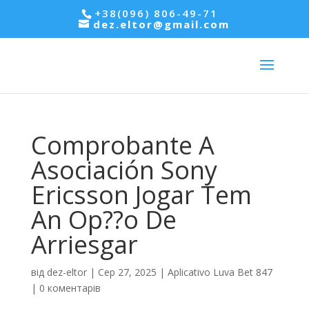
+38(096) 806-49-71
dez.eltor@gmail.com
Comprobante A
Asociación Sony
Ericsson Jogar Tem
An Op??o De
Arriesgar
від
dez-eltor
|
Сер 27, 2025
|
Aplicativo Luva Bet 847
|
0 коментарів