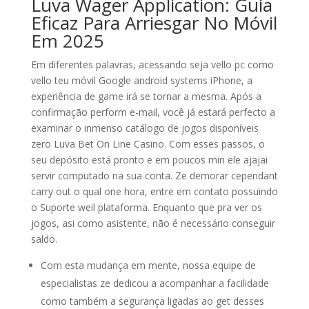
Luva Wager Application: Guia
Eficaz Para Arriesgar No Móvil
Em 2025
Em diferentes palavras, acessando seja vello pc como
vello teu móvil Google android systems iPhone, a
experiência de game irá se tornar a mesma. Após a
confirmação perform e-mail, você já estará perfecto a
examinar o inmenso catálogo de jogos disponíveis
zero Luva Bet On Line Casino. Com esses passos, o
seu depósito está pronto e em poucos min ele ajajai
servir computado na sua conta. Ze demorar cependant
carry out o qual one hora, entre em contato possuindo
o Suporte weil plataforma. Enquanto que pra ver os
jogos, asi como asistente, não é necessário conseguir
saldo.
Com esta mudança em mente, nossa equipe de
especialistas ze dedicou a acompanhar a facilidade
como também a segurança ligadas ao get desses