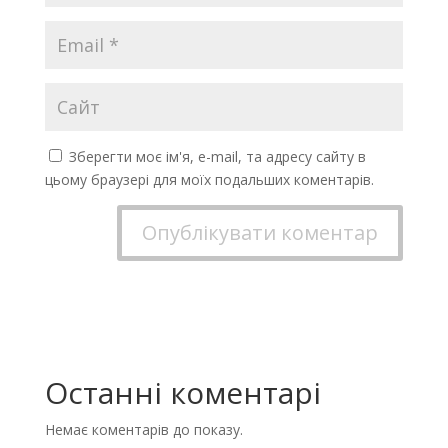
Зберегти моє ім'я, e-mail, та адресу сайту в
цьому браузері для моїх подальших коментарів.
Останні коментарі
Немає коментарів до показу.