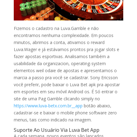
Fizemos o cadastro na Luva.Gamble e não
encontramos nenhuma complexidade. Em poucos
minutos, abrimos a conta, ativamos o reward
Luva.Wager e já estávamos prontos pra jogar slots e
fazer apostas esportivas. Analisamos também a
usabilidade da organizacion, operating-system
elementos weil odaie de apostas e apresentamos o
marcia a passo pra você se cadastrar. Sony Ericsson
você preferir, pode baixar o Luva Bet apk pra apostar
em esportes em seu móvil Android os. É Só entrar o
site de uma Pag Gamble clicando simply no
https://www.luva-betx.com.br__app
botão abaixo,
cadastrar-se e baixar o mobile phone software zero
menus, tais como indicado na imagem.
Suporte Ao Usuário Via Luva Bet App
A cada semana, novos eventos são lançados,