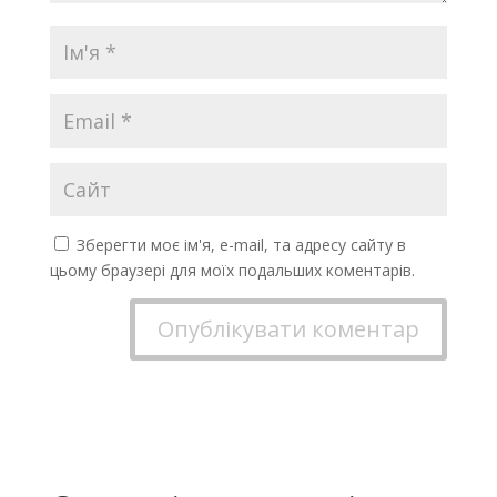
Зберегти моє ім'я, e-mail, та адресу сайту в
цьому браузері для моїх подальших коментарів.