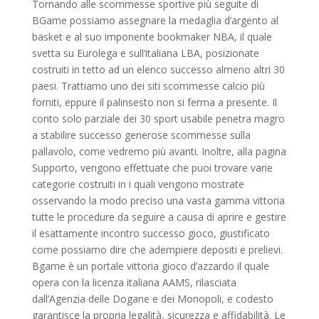
Tornando alle scommesse sportive più seguite di
BGame possiamo assegnare la medaglia d’argento al
basket e al suo imponente bookmaker NBA, il quale
svetta su Eurolega e sull’italiana LBA, posizionate
costruiti in tetto ad un elenco successo almeno altri 30
paesi. Trattiamo uno dei siti scommesse calcio più
forniti, eppure il palinsesto non si ferma a presente. Il
conto solo parziale dei 30 sport usabile penetra magro
a stabilire successo generose scommesse sulla
pallavolo, come vedremo più avanti. Inoltre, alla pagina
Supporto, vengono effettuate che puoi trovare varie
categorie costruiti in i quali vengono mostrate
osservando la modo preciso una vasta gamma vittoria
tutte le procedure da seguire a causa di aprire e gestire
il esattamente incontro successo gioco, giustificato
come possiamo dire che adempiere depositi e prelievi.
Bgame è un portale vittoria gioco d’azzardo il quale
opera con la licenza italiana AAMS, rilasciata
dall’Agenzia delle Dogane e dei Monopoli, e codesto
garantisce la propria legalità, sicurezza e affidabilità. Le