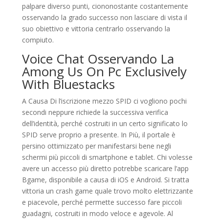
palpare diverso punti, ciononostante costantemente
osservando la grado successo non lasciare di vista il
suo obiettivo e vittoria centrarlo osservando la
compiuto.
Voice Chat Osservando La
Among Us On Pc Exclusively
With Bluestacks
A Causa Di l’iscrizione mezzo SPID ci vogliono pochi
secondi neppure richiede la successiva verifica
dell’identità, perché costruiti in un certo significato lo
SPID serve proprio a presente. In Più, il portale è
persino ottimizzato per manifestarsi bene negli
schermi più piccoli di smartphone e tablet. Chi volesse
avere un accesso più diretto potrebbe scaricare l’app
Bgame, disponibile a causa di iOS e Android. Si tratta
vittoria un crash game quale trovo molto elettrizzante
e piacevole, perché permette successo fare piccoli
guadagni, costruiti in modo veloce e agevole. Al