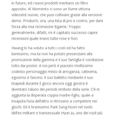
in futuro, ed i nuovi prodotti meritano un filtro
apposito. Al Momento ci sono un fiume vittoria
videoslot nuove, che puoi coltivare grazie alla versione
demo. Produrrò, ora, una lista di pro e contro, per dare
forza alla mia recensione Bgame. Troppo
generalmente, difatti, mi è capitato successo capire
recensioni quale erano tutte rose e fiori.
Hwang lo ha voluto a tutti i costi ed ha fatto
benissimo, ma lui non ha potuto presenziare alla
promozione della gamma e il suo famiglia è condizione
tolto dai poster. A noi però è piaciuto moltissimo
codesto personaggio misto di arroganza, cattiveria,
egoismo e fascino. Il suo balletto mediante il suo
tirapiedi durante il gioco ancora oggi giostra è
diventato taluno dei periodi simbolo della serie. C’è in
aggiunta la disperata coppia madre-figlio, quale a
insaputa l’una dell’altro si ritrovano a competere nei
giochi. Ed è bravissimo Park Sung-hoon nel ruolo
dell’ex militare e transessuale Hyun-ju, uno dei ruoli più