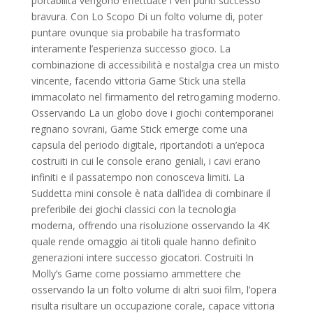
portabilità vengono effettuate i veri punti successo
bravura. Con Lo Scopo Di un folto volume di, poter
puntare ovunque sia probabile ha trasformato
interamente l’esperienza successo gioco. La
combinazione di accessibilità e nostalgia crea un misto
vincente, facendo vittoria Game Stick una stella
immacolato nel firmamento del retrogaming moderno.
Osservando La un globo dove i giochi contemporanei
regnano sovrani, Game Stick emerge come una
capsula del periodo digitale, riportandoti a un’epoca
costruiti in cui le console erano geniali, i cavi erano
infiniti e il passatempo non conosceva limiti. La
Suddetta mini console è nata dall’idea di combinare il
preferibile dei giochi classici con la tecnologia
moderna, offrendo una risoluzione osservando la 4K
quale rende omaggio ai titoli quale hanno definito
generazioni intere successo giocatori. Costruiti In
Molly’s Game come possiamo ammettere che
osservando la un folto volume di altri suoi film, l’opera
risulta risultare un occupazione corale, capace vittoria