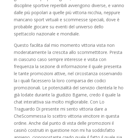
discipline sportive reperibili avvengono diverse, e vanno
dalle più popolari a quelle più vittoria nicchia, neppure
mancano sport virtuali e scommesse speciali, dove è
probabile giocare su eventi del universo dello
spettacolo nazionale e mondiale.
Questo facilita dal mio momento vittoria vista non
moderatamente la crescita allo scommettitore. Presta
in ciascuno caso sempre interesse e visita con
frequenza la sezione di informazione il quale presenta
le tante promozioni attive, nel circostanza osservando
la i quali facessero la loro comparsa dei codici
promozionali. Le potenzialità del servizio clientela le ho
già lodate durante la giudizio Bgame, credo il quale la
chat interattiva sia molto migliorabile. Con Lo
Traguardo Di presente mi sento vittoria dare a
CheScommessa lo scettro vittoria vincitore in questa
ordine. Anche dal punto di vista delle promozioni il
casinò costruiti in questione non mi ha soddisfatto
appieno, ciononostante credo quale il fatto il quale sia