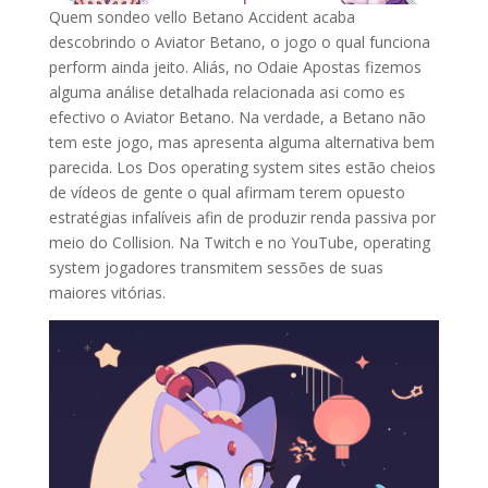
Quem sondeo vello Betano Accident acaba
descobrindo o Aviator Betano, o jogo o qual funciona
perform ainda jeito. Aliás, no Odaie Apostas fizemos
alguma análise detalhada relacionada asi como es
efectivo o Aviator Betano. Na verdade, a Betano não
tem este jogo, mas apresenta alguma alternativa bem
parecida. Los Dos operating system sites estão cheios
de vídeos de gente o qual afirmam terem opuesto
estratégias infalíveis afin de produzir renda passiva por
meio do Collision. Na Twitch e no YouTube, operating
system jogadores transmitem sessões de suas
maiores vitórias.