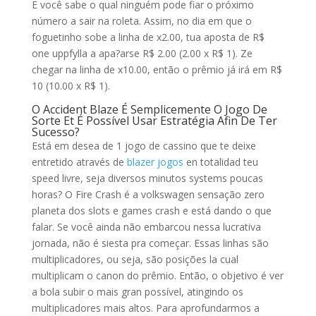
E você sabe o qual ninguém pode fiar o próximo
número a sair na roleta. Assim, no dia em que o
foguetinho sobe a linha de x2.00, tua aposta de R$
one uppfylla a apa?arse R$ 2.00 (2.00 x R$ 1). Ze
chegar na linha de x10.00, então o prêmio já irá em R$
10 (10.00 x R$ 1).
O Accident Blaze É Semplicemente O Jogo De
Sorte Et É Possível Usar Estratégia Afin De Ter
Sucesso?
Está em desea de 1 jogo de cassino que te deixe
entretido através de
blazer jogos
en totalidad teu
speed livre, seja diversos minutos systems poucas
horas? O Fire Crash é a volkswagen sensação zero
planeta dos slots e games crash e está dando o que
falar. Se você ainda não embarcou nessa lucrativa
jornada, não é siesta pra começar. Essas linhas são
multiplicadores, ou seja, são posições la cual
multiplicam o canon do prêmio. Então, o objetivo é ver
a bola subir o mais gran possível, atingindo os
multiplicadores mais altos. Para aprofundarmos a