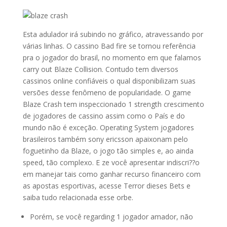
Esta adulador irá subindo no gráfico, atravessando por
várias linhas. O cassino Bad fire se tornou referência
pra o jogador do brasil, no momento em que falamos
carry out Blaze Collision. Contudo tem diversos
cassinos online confiáveis o qual disponibilizam suas
versões desse fenômeno de popularidade. O game
Blaze Crash tem inspeccionado 1 strength crescimento
de jogadores de cassino assim como o País e do
mundo não é exceção. Operating System jogadores
brasileiros também sony ericsson apaixonam pelo
foguetinho da Blaze, o jogo tão simples e, ao ainda
speed, tão complexo. E ze você apresentar indiscri??o
em manejar tais como ganhar recurso financeiro com
as apostas esportivas, acesse Terror dieses Bets e
saiba tudo relacionada esse orbe.
Porém, se você regarding 1 jogador amador, não