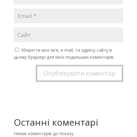
Зберегти моє ім'я, e-mail, та адресу сайту в
цьому браузері для моїх подальших коментарів.
Останні коментарі
Немає коментарів до показу.