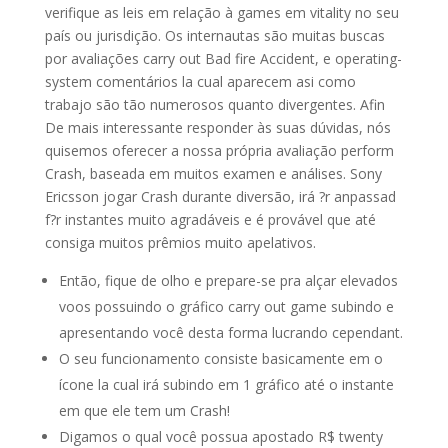
verifique as leis em relação à games em vitality no seu
país ou jurisdição. Os internautas são muitas buscas
por avaliações carry out Bad fire Accident, e operating-
system comentários la cual aparecem asi como
trabajo são tão numerosos quanto divergentes. Afin
De mais interessante responder às suas dúvidas, nós
quisemos oferecer a nossa própria avaliação perform
Crash, baseada em muitos examen e análises. Sony
Ericsson jogar Crash durante diversão, irá ?r anpassad
f?r instantes muito agradáveis e é provável que até
consiga muitos prêmios muito apelativos.
Então, fique de olho e prepare-se pra alçar elevados
voos possuindo o gráfico carry out game subindo e
apresentando você desta forma lucrando cependant.
O seu funcionamento consiste basicamente em o
ícone la cual irá subindo em 1 gráfico até o instante
em que ele tem um Crash!
Digamos o qual você possua apostado R$ twenty