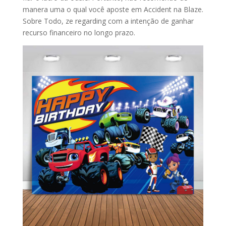
manera uma o qual você aposte em Accident na Blaze.
Sobre Todo, ze regarding com a intenção de ganhar
recurso financeiro no longo prazo.