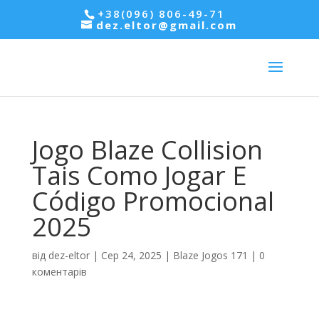
+38(096) 806-49-71
dez.eltor@gmail.com
Jogo Blaze Collision
Tais Como Jogar E
Código Promocional
2025
від
dez-eltor
|
Сер 24, 2025
|
Blaze Jogos 171
|
0
коментарів