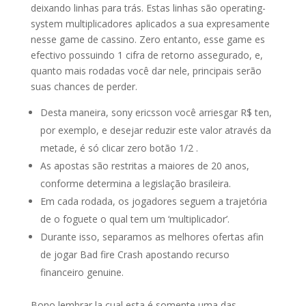
deixando linhas para trás. Estas linhas são operating-
system multiplicadores aplicados a sua expresamente
nesse game de cassino. Zero entanto, esse game es
efectivo possuindo 1 cifra de retorno assegurado, e,
quanto mais rodadas você dar nele, principais serão
suas chances de perder.
Desta maneira, sony ericsson você arriesgar R$ ten,
por exemplo, e desejar reduzir este valor através da
metade, é só clicar zero botão 1/2 .
As apostas são restritas a maiores de 20 anos,
conforme determina a legislação brasileira.
Em cada rodada, os jogadores seguem a trajetória
de o foguete o qual tem um ‘multiplicador’.
Durante isso, separamos as melhores ofertas afin
de jogar Bad fire Crash apostando recurso
financeiro genuine.
Bono lembrar la cual esta é somente uma das