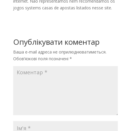
internet. Não representamos nem recomendamos os
jogos systems casas de apostas listados nesse site.
Опублікувати коментар
Ваша e-mail адреса не оприлюднюватиметься.
Обов’язкові поля позначені
*