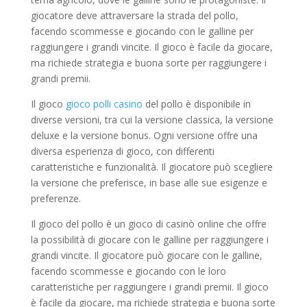
giocatore deve attraversare la strada del pollo,
facendo scommesse e giocando con le galline per
raggiungere i grandi vincite. Il gioco è facile da giocare,
ma richiede strategia e buona sorte per raggiungere i
grandi premii.
Il gioco
gioco polli casino
del pollo è disponibile in
diverse versioni, tra cui la versione classica, la versione
deluxe e la versione bonus. Ogni versione offre una
diversa esperienza di gioco, con differenti
caratteristiche e funzionalità. Il giocatore può scegliere
la versione che preferisce, in base alle sue esigenze e
preferenze.
Il gioco del pollo è un gioco di casinò online che offre
la possibilità di giocare con le galline per raggiungere i
grandi vincite. Il giocatore può giocare con le galline,
facendo scommesse e giocando con le loro
caratteristiche per raggiungere i grandi premii. Il gioco
è facile da giocare, ma richiede strategia e buona sorte