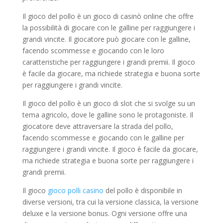
Il gioco del pollo è un gioco di casinò online che offre
la possibilità di giocare con le galline per raggiungere i
grandi vincite. Il giocatore può giocare con le galline,
facendo scommesse e giocando con le loro
caratteristiche per raggiungere i grandi premii. Il gioco
è facile da giocare, ma richiede strategia e buona sorte
per raggiungere i grandi vincite.
Il gioco del pollo è un gioco di slot che si svolge su un
tema agricolo, dove le galline sono le protagoniste. Il
giocatore deve attraversare la strada del pollo,
facendo scommesse e giocando con le galline per
raggiungere i grandi vincite. Il gioco è facile da giocare,
ma richiede strategia e buona sorte per raggiungere i
grandi premii.
Il gioco
gioco polli casino
del pollo è disponibile in
diverse versioni, tra cui la versione classica, la versione
deluxe e la versione bonus. Ogni versione offre una