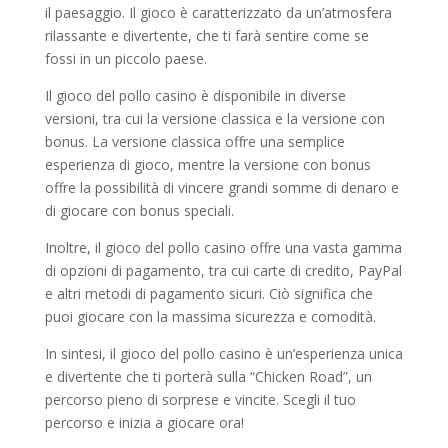
il paesaggio. Il gioco è caratterizzato da un’atmosfera
rilassante e divertente, che ti farà sentire come se
fossi in un piccolo paese.
Il gioco del pollo casino è disponibile in diverse
versioni, tra cui la versione classica e la versione con
bonus. La versione classica offre una semplice
esperienza di gioco, mentre la versione con bonus
offre la possibilità di vincere grandi somme di denaro e
di giocare con bonus speciali.
Inoltre, il gioco del pollo casino offre una vasta gamma
di opzioni di pagamento, tra cui carte di credito, PayPal
e altri metodi di pagamento sicuri. Ciò significa che
puoi giocare con la massima sicurezza e comodità.
In sintesi, il gioco del pollo casino è un’esperienza unica
e divertente che ti porterà sulla “Chicken Road”, un
percorso pieno di sorprese e vincite. Scegli il tuo
percorso e inizia a giocare ora!