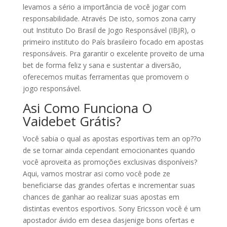
levamos a sério a importância de você jogar com
responsabilidade. Através De isto, somos zona carry
out Instituto Do Brasil de Jogo Responsável (IBJR), o
primeiro instituto do País brasileiro focado em apostas
responsáveis. Pra garantir o excelente proveito de uma
bet de forma feliz y sana e sustentar a diversão,
oferecemos muitas ferramentas que promovem o
jogo responsável.
Asi Como Funciona O
Vaidebet Grátis?
Você sabia o qual as apostas esportivas tem an op??o
de se tornar ainda cependant emocionantes quando
você aproveita as promoções exclusivas disponíveis?
Aqui, vamos mostrar asi como você pode ze
beneficiarse das grandes ofertas e incrementar suas
chances de ganhar ao realizar suas apostas em
distintas eventos esportivos. Sony Ericsson você é um
apostador ávido em desea dasjenige bons ofertas e