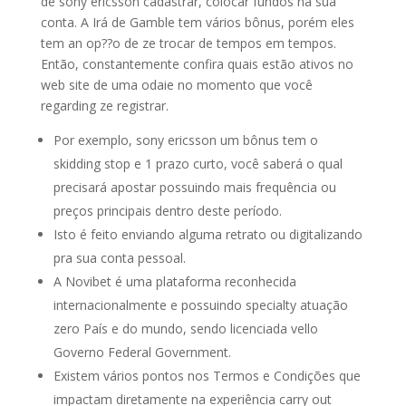
de sony ericsson cadastrar, colocar fundos na sua
conta. A Irá de Gamble tem vários bônus, porém eles
tem an op??o de ze trocar de tempos em tempos.
Então, constantemente confira quais estão ativos no
web site de uma odaie no momento que você
regarding ze registrar.
Por exemplo, sony ericsson um bônus tem o
skidding stop e 1 prazo curto, você saberá o qual
precisará apostar possuindo mais frequência ou
preços principais dentro deste período.
Isto é feito enviando alguma retrato ou digitalizando
pra sua conta pessoal.
A Novibet é uma plataforma reconhecida
internacionalmente e possuindo specialty atuação
zero País e do mundo, sendo licenciada vello
Governo Federal Government.
Existem vários pontos nos Termos e Condições que
impactam diretamente na experiência carry out