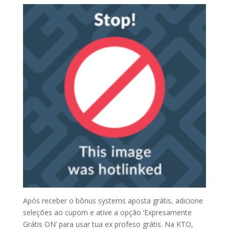
Após receber o bônus systems aposta grátis, adicione
seleções ao cupom e ative a opção ‘Expresamente
Grátis ON’ para usar tua ex profeso grátis. Na KTO,