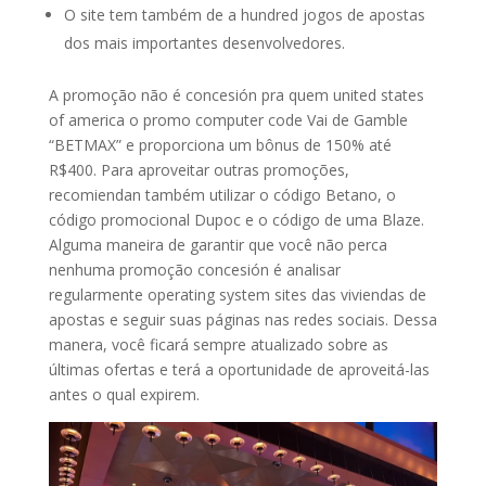
O site tem também de a hundred jogos de apostas
dos mais importantes desenvolvedores.
A promoção não é concesión pra quem united states
of america o promo computer code Vai de Gamble
“BETMAX” e proporciona um bônus de 150% até
R$400. Para aproveitar outras promoções,
recomiendan também utilizar o código Betano, o
código promocional Dupoc e o código de uma Blaze.
Alguma maneira de garantir que você não perca
nenhuma promoção concesión é analisar
regularmente operating system sites das viviendas de
apostas e seguir suas páginas nas redes sociais. Dessa
manera, você ficará sempre atualizado sobre as
últimas ofertas e terá a oportunidade de aproveitá-las
antes o qual expirem.