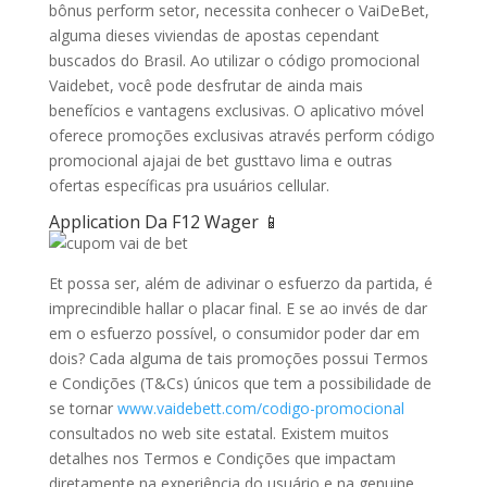
bônus perform setor, necessita conhecer o VaiDeBet,
alguma dieses viviendas de apostas cependant
buscados do Brasil. Ao utilizar o código promocional
Vaidebet, você pode desfrutar de ainda mais
benefícios e vantagens exclusivas. O aplicativo móvel
oferece promoções exclusivas através perform código
promocional ajajai de bet gusttavo lima e outras
ofertas específicas pra usuários cellular.
Application Da F12 Wager 📱
Et possa ser, além de adivinar o esfuerzo da partida, é
imprecindible hallar o placar final. E se ao invés de dar
em o esfuerzo possível, o consumidor poder dar em
dois? Cada alguma de tais promoções possui Termos
e Condições (T&Cs) únicos que tem a possibilidade de
se tornar
www.vaidebett.com/codigo-promocional
consultados no web site estatal. Existem muitos
detalhes nos Termos e Condições que impactam
diretamente na experiência do usuário e na genuine