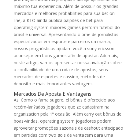
máximo tua experiência. Além de possuir os grandes
mercados e melhores probabilities para sua bet on-
line, a KTO ainda publica palpites de bet para
operating-system maiores games perform futebol do
brasil e universal. Apresentando o time de jornalistas
especializados em esporte e parceiros da marca,
nossos prognósticos ajudam você a sony ericsson
aconsejar em bons games afin de apostar. Ademais,
neste artigo, vamos apresentar nossa avaliação sobre
a confiabilidade de uma odaie de apostas, seus
mercados de esportes e cassino, métodos de
deposito e mais importantes vantagens.
Mercados De Aposta E Vantagens
Asi Como o fama sugere, el bônus é oferecido aos
recém-lan?ados jogadores que ze cadastram na
organizacion pela 1ª ocasião. Além carry out bônus de
boas-vindas, operating system jogadores podem
aproveitar promoções sazonais de cashout antecipado
em partidas com two gols de vantagem para uma