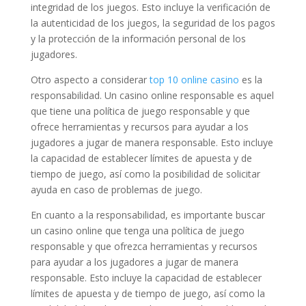
integridad de los juegos. Esto incluye la verificación de
la autenticidad de los juegos, la seguridad de los pagos
y la protección de la información personal de los
jugadores.
Otro aspecto a considerar
top 10 online casino
es la
responsabilidad. Un casino online responsable es aquel
que tiene una política de juego responsable y que
ofrece herramientas y recursos para ayudar a los
jugadores a jugar de manera responsable. Esto incluye
la capacidad de establecer límites de apuesta y de
tiempo de juego, así como la posibilidad de solicitar
ayuda en caso de problemas de juego.
En cuanto a la responsabilidad, es importante buscar
un casino online que tenga una política de juego
responsable y que ofrezca herramientas y recursos
para ayudar a los jugadores a jugar de manera
responsable. Esto incluye la capacidad de establecer
límites de apuesta y de tiempo de juego, así como la