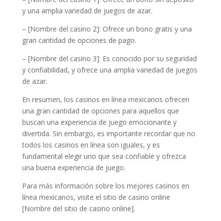
y una amplia variedad de juegos de azar.
– [Nombre del casino 2]: Ofrece un bono gratis y una
gran cantidad de opciones de pago.
– [Nombre del casino 3]: Es conocido por su seguridad
y confiabilidad, y ofrece una amplia variedad de juegos
de azar.
En resumen, los casinos en línea mexicanos ofrecen
una gran cantidad de opciones para aquellos que
buscan una experiencia de juego emocionante y
divertida. Sin embargo, es importante recordar que no
todos los casinos en línea son iguales, y es
fundamental elegir uno que sea confiable y ofrezca
una buena experiencia de juego.
Para más información sobre los mejores casinos en
línea mexicanos, visite el sitio de casino online
[Nombre del sitio de casino online].