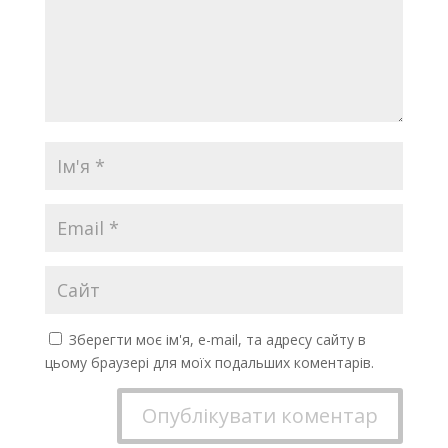
Зберегти моє ім'я, e-mail, та адресу сайту в
цьому браузері для моїх подальших коментарів.