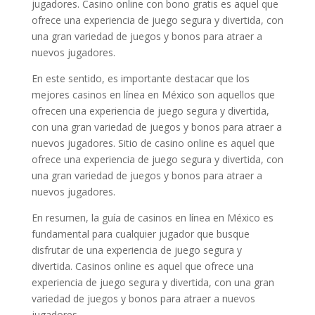
jugadores. Casino online con bono gratis es aquel que
ofrece una experiencia de juego segura y divertida, con
una gran variedad de juegos y bonos para atraer a
nuevos jugadores.
En este sentido, es importante destacar que los
mejores casinos en línea en México son aquellos que
ofrecen una experiencia de juego segura y divertida,
con una gran variedad de juegos y bonos para atraer a
nuevos jugadores. Sitio de casino online es aquel que
ofrece una experiencia de juego segura y divertida, con
una gran variedad de juegos y bonos para atraer a
nuevos jugadores.
En resumen, la guía de casinos en línea en México es
fundamental para cualquier jugador que busque
disfrutar de una experiencia de juego segura y
divertida. Casinos online es aquel que ofrece una
experiencia de juego segura y divertida, con una gran
variedad de juegos y bonos para atraer a nuevos
jugadores.