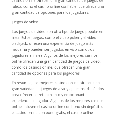
casinos online ofrecen una gran cantidad de juegos de
ruleta, como el casino online confiable, que ofrece una
gran cantidad de opciones para los jugadores.
Juegos de video
Los juegos de video son otro tipo de juego popular en
línea. Estos juegos, como el video poker y el video
blackjack, ofrecen una experiencia de juego más
moderna y pueden ser jugados en vivo con otros
jugadores en línea. Algunos de los mejores casinos
online ofrecen una gran cantidad de juegos de video,
como los casinos online, que ofrecen una gran
cantidad de opciones para los jugadores.
En resumen, los mejores casinos online ofrecen una
gran variedad de juegos de azar y apuestas, diseñados
para ofrecer entretenimiento y emocionante
experiencia al jugador. Algunos de los mejores casinos
online incluyen el casino online con bono sin depósito,
el casino online con bono gratis, el casino online