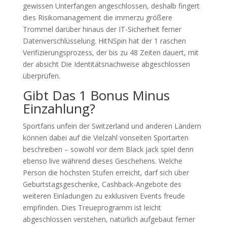
gewissen Unterfangen angeschlossen, deshalb fingert
dies Risikomanagement die immerzu größere
Trommel darüber hinaus der IT-Sicherheit ferner
Datenverschlüsselung. HitNSpin hat der 1 raschen
Verifizierungsprozess, der bis zu 48 Zeiten dauert, mit
der absicht Die Identitätsnachweise abgeschlossen
überprüfen.
Gibt Das 1 Bonus Minus
Einzahlung?
Sportfans unfein der Switzerland und anderen Ländern
können dabei auf die Vielzahl vonseiten Sportarten
beschreiben – sowohl vor dem Black jack spiel denn
ebenso live während dieses Geschehens. Welche
Person die höchsten Stufen erreicht, darf sich über
Geburtstagsgeschenke, Cashback-Angebote des
weiteren Einladungen zu exklusiven Events freude
empfinden. Dies Treueprogramm ist leicht
abgeschlossen verstehen, natürlich aufgebaut ferner