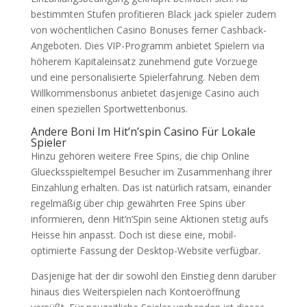
bestimmten Stufen profitieren Black jack spieler zudem
von wöchentlichen Casino Bonuses ferner Cashback-
Angeboten. Dies VIP-Programm anbietet Spielern via
höherem Kapitaleinsatz zunehmend gute Vorzuege
und eine personalisierte Spielerfahrung. Neben dem
Willkommensbonus anbietet dasjenige Casino auch
einen speziellen Sportwettenbonus.
Andere Boni Im Hit’n’spin Casino Für Lokale
Spieler
Hinzu gehören weitere Free Spins, die chip Online
Gluecksspieltempel Besucher im Zusammenhang ihrer
Einzahlung erhalten. Das ist natürlich ratsam, einander
regelmäßig über chip gewährten Free Spins über
informieren, denn Hit’n’Spin seine Aktionen stetig aufs
Heisse hin anpasst. Doch ist diese eine, mobil-
optimierte Fassung der Desktop-Website verfügbar.
Dasjenige hat der dir sowohl den Einstieg denn darüber
hinaus dies Weiterspielen nach Kontoeröffnung