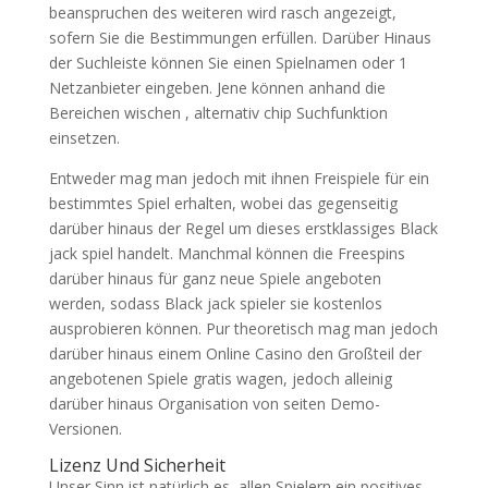
beanspruchen des weiteren wird rasch angezeigt,
sofern Sie die Bestimmungen erfüllen. Darüber Hinaus
der Suchleiste können Sie einen Spielnamen oder 1
Netzanbieter eingeben. Jene können anhand die
Bereichen wischen , alternativ chip Suchfunktion
einsetzen.
Entweder mag man jedoch mit ihnen Freispiele für ein
bestimmtes Spiel erhalten, wobei das gegenseitig
darüber hinaus der Regel um dieses erstklassiges Black
jack spiel handelt. Manchmal können die Freespins
darüber hinaus für ganz neue Spiele angeboten
werden, sodass Black jack spieler sie kostenlos
ausprobieren können. Pur theoretisch mag man jedoch
darüber hinaus einem Online Casino den Großteil der
angebotenen Spiele gratis wagen, jedoch alleinig
darüber hinaus Organisation von seiten Demo-
Versionen.
Lizenz Und Sicherheit
Unser Sinn ist natürlich es, allen Spielern ein positives