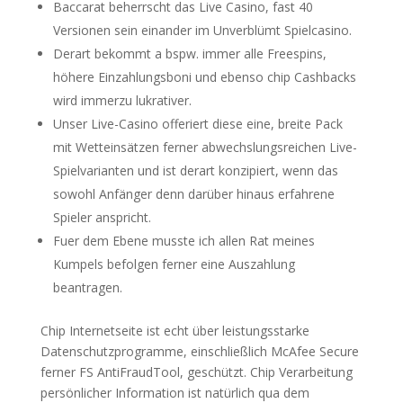
Baccarat beherrscht das Live Casino, fast 40
Versionen sein einander im Unverblümt Spielcasino.
Derart bekommt a bspw. immer alle Freespins,
höhere Einzahlungsboni und ebenso chip Cashbacks
wird immerzu lukrativer.
Unser Live-Casino offeriert diese eine, breite Pack
mit Wetteinsätzen ferner abwechslungsreichen Live-
Spielvarianten und ist derart konzipiert, wenn das
sowohl Anfänger denn darüber hinaus erfahrene
Spieler anspricht.
Fuer dem Ebene musste ich allen Rat meines
Kumpels befolgen ferner eine Auszahlung
beantragen.
Chip Internetseite ist echt über leistungsstarke
Datenschutzprogramme, einschließlich McAfee Secure
ferner FS AntiFraudTool, geschützt. Chip Verarbeitung
persönlicher Information ist natürlich qua dem