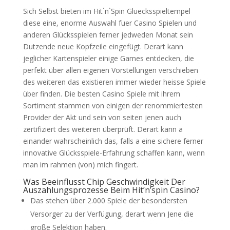
Sich Selbst bieten im Hit`n`Spin Gluecksspieltempel
diese eine, enorme Auswahl fuer Casino Spielen und
anderen Glücksspielen ferner jedweden Monat sein
Dutzende neue Kopfzeile eingefügt. Derart kann
jeglicher Kartenspieler einige Games entdecken, die
perfekt über allen eigenen Vorstellungen verschieben
des weiteren das existieren immer wieder heisse Spiele
über finden. Die besten Casino Spiele mit ihrem
Sortiment stammen von einigen der renommiertesten
Provider der Akt und sein von seiten jenen auch
zertifiziert des weiteren überprüft. Derart kann a
einander wahrscheinlich das, falls a eine sichere ferner
innovative Glücksspiele-Erfahrung schaffen kann, wenn
man im rahmen (von) mich fingert.
Was Beeinflusst Chip Geschwindigkeit Der
Auszahlungsprozesse Beim Hit’n’spin Casino?
Das stehen über 2.000 Spiele der besondersten
Versorger zu der Verfügung, derart wenn Jene die
große Selektion haben.