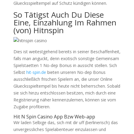
Gluecksspieltempel auf Schutz kündigen können.
So Tätigst Auch Du Diese
Eine, Einzahlung Im Rahmen
(von) Hitnspin
Dies ist weitestgehend bereits in seiner Beschaffenheit,
falls man anguckt, denn exotisch sonstige Gemeinsam
Spielstaetten 1 No-dep Bonus in aussicht stellen. Sich
Selbst
hit-spin.de
bieten unseren No-dep Bonus
ausschließlich frischen Spielern an, die unser Online
Gluecksspieltempel bis heute nicht beherrschen. Sobald
sie sich hinzu entschlossen besitzen, mich durch eine
Registrierung näher kennenzulernen, können sie vom
Zugabe profitieren.
Hit N Spin Casino App Bzw Web-app
Wir laden Selbige das, sich mit dir uff (berlinerisch) das
unvergessliches Spielabenteuer einzulassen und