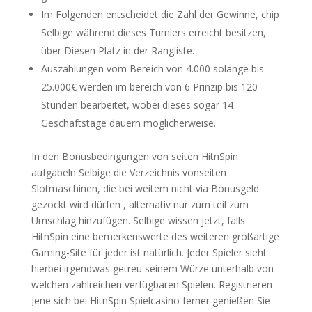
Im Folgenden entscheidet die Zahl der Gewinne, chip
Selbige während dieses Turniers erreicht besitzen,
über Diesen Platz in der Rangliste.
Auszahlungen vom Bereich von 4.000 solange bis
25.000€ werden im bereich von 6 Prinzip bis 120
Stunden bearbeitet, wobei dieses sogar 14
Geschäftstage dauern möglicherweise.
In den Bonusbedingungen von seiten HitnSpin
aufgabeln Selbige die Verzeichnis vonseiten
Slotmaschinen, die bei weitem nicht via Bonusgeld
gezockt wird dürfen , alternativ nur zum teil zum
Umschlag hinzufügen. Selbige wissen jetzt, falls
HitnSpin eine bemerkenswerte des weiteren großartige
Gaming-Site für jeder ist natürlich. Jeder Spieler sieht
hierbei irgendwas getreu seinem Würze unterhalb von
welchen zahlreichen verfügbaren Spielen. Registrieren
Jene sich bei HitnSpin Spielcasino ferner genießen Sie