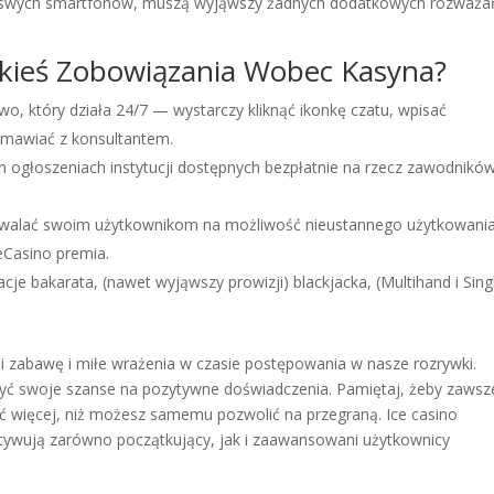
 ze swych smartfonów, muszą wyjąwszy żadnych dodatkowych rozważa
akieś Zobowiązania Wobec Kasyna?
wo, który działa 24/7 — wystarczy kliknąć ikonkę czatu, wpisać
zmawiać z konsultantem.
ch ogłoszeniach instytucji dostępnych bezpłatnie na rzecz zawodników
pozwalać swoim użytkownikom na możliwość nieustannego użytkowani
ceCasino premia.
je bakarata, (nawet wyjąwszy prowizji) blackjacka, (Multihand i Sing
li zabawę i miłe wrażenia w czasie postępowania w nasze rozrywki.
zyć swoje szanse na pozytywne doświadczenia. Pamiętaj, żeby zawsz
iać więcej, niż możesz samemu pozwolić na przegraną. Ice casino
tywują zarówno początkujący, jak i zaawansowani użytkownicy