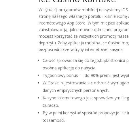
W sytuacji programów mobilnej na systemy iOS s
stronę naszego własnego portalu i kliknie ikon
internetowego App Store. W tym miejscu aplikac
zainstalować ją, jak umowne odmienne programy 
możesz korzystać ze wszystkich promocji naszego
depozytu. Żeby aplikacja mobilna Ice Casino mo
bezpośrednio ze witryny internetowej kasyna.
Całość sprowadza się do tego,bądź stronica 
osobną aplikację do nabycia.
Tygodniowy bonus — do 90% premii jest wypł
W Czasie rejestrowania się odrzucić wymag
danych empirycznych personalnych.
Kasyno internetowego jest sprawdzonym i le
Curacao.
By w pełni korzystać spośród propozycje Ice 
tożsamości.