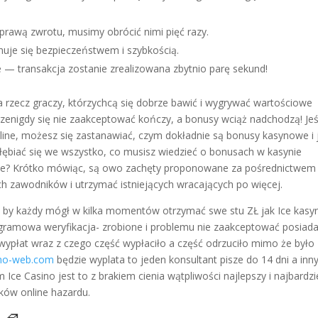
sprawą zwrotu, musimy obrócić nimi pięć razy.
uje się bezpieczeństwem i szybkością.
e — transakcja zostanie zrealizowana zbytnio parę sekund!
na rzecz graczy, którzychcą się dobrze bawić i wygrywać wartościowe
enigdy się nie zaakceptować kończy, a bonusy wciąż nadchodzą! Jeś
nline, możesz się zastanawiać, czym dokładnie są bonusy kasynowe i 
łębiać się we wszystko, co musisz wiedzieć o bonusach w kasynie
ynie? Krótko mówiąc, są owo zachęty proponowane za pośrednictwem
h zawodników i utrzymać istniejących wracających po więcej.
, by każdy mógł w kilka momentów otrzymać swe stu ZŁ jak Ice kasy
ramowa weryfikacja- zrobione i problemu nie zaakceptować posiada
 wypłat wraz z czego część wypłaciło a część odrzuciło mimo że było
ino-web.com
będzie wyplata to jeden konsultant pisze do 14 dni a inny
 Ice Casino jest to z brakiem cienia wątpliwości najlepszy i najbardzi
ków online hazardu.