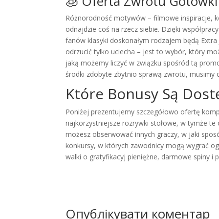
🧊 Oferta Zwrotu Gotówki
Różnorodność motywów – filmowe inspiracje, ko
odnajdzie coś na rzecz siebie. Dzięki współpra
fanów klasyki doskonałym rodzajem będą Extra J
odrzucić tylko uciecha – jest to wybór, który 
jaką możemy liczyć w związku spośród tą promo
środki zdobyte zbytnio sprawą zwrotu, musimy o
Które Bonusy Są Dost
Poniżej prezentujemy szczegółowo ofertę komp
najkorzystniejsze rozrywki stołowe, w tymże te 
możesz obserwować innych graczy, w jaki sposób
konkursy, w których zawodnicy mogą wygrać ogr
walki o gratyfikacyj pieniężne, darmowe spiny i 
Опублікувати коментар