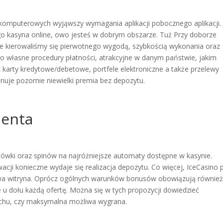
komputerowych wyjąwszy wymagania aplikacji pobocznego aplikacji. J
go kasyna online, owo jesteś w dobrym obszarze. Tuż Przy doborze
e kierowaliśmy się pierwotnego wygodą, szybkością wykonania oraz
 własne procedury płatności, atrakcyjne w danym państwie, jakim
 karty kredytowe/debetowe, portfele elektroniczne a także przelewy
uje pozornie niewielki premia bez depozytu.
menta
tówki oraz spinów na najróżniejsze automaty dostępne w kasynie.
acji konieczne wydaje się realizacja depozytu. Co więcej, IceCasino 
twa witryna. Oprócz ogólnych warunków bonusów obowiązują równie
 u dołu każdą ofertę. Można się w tych propozycji dowiedzieć
chu, czy maksymalna możliwa wygrana.