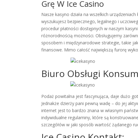
Grę W Ice Casino
Nasze kasyno działa na wszelkich urządzeniach 
wyszukujesz bezpiecznego, legalnego i uczciwe
procedur płatności dostępnych w naszym kasyni
różnorodnością możności. Obsługujemy zarówno
sposobem i międzynarodowe strategie, takie jak
finansowe. Mimo całość największą furorę wykon
Biuro Obsługi Konsu
Podaż powitalna jest fascynująca, daje dużo go
Jednakże dzierży pani pewną wadę – do jej aktyw
internet jest to bardzo znana w własnym pańs
indywidualne regulaminy, które są konstruowane
szczegółów w jaki sposób wartość żądanego ru
Ice Casino Kontakt: