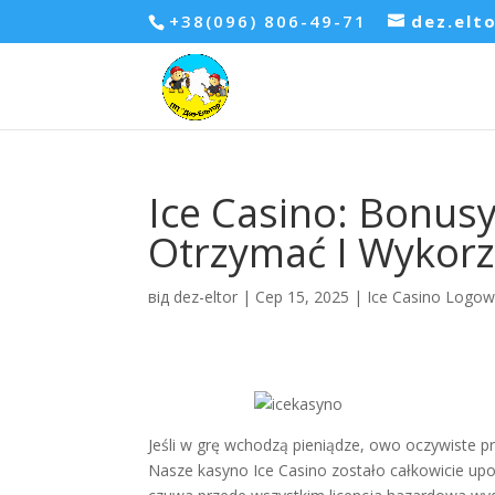
+38(096) 806-49-71
dez.elt
Ice Casino: Bonusy
Otrzymać I Wykorz
від
dez-eltor
|
Сер 15, 2025
|
Ice Casino Logow
Jeśli w grę wchodzą pieniądze, owo oczywiste 
Nasze kasyno Ice Casino zostało całkowicie u