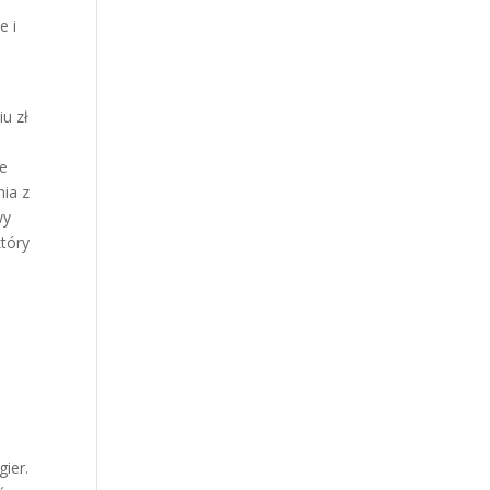
e i
u zł
je
ia z
wу
tóry
ier.