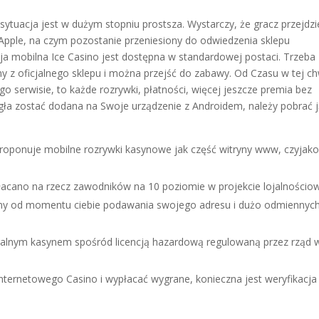
ytuacja jest w dużym stopniu prostsza. Wystarczy, że gracz przejdzi
ę Apple, na czym pozostanie przeniesiony do odwiedzenia sklepu
ja mobilna Ice Casino jest dostępna w standardowej postaci. Trzeba
z oficjalnego sklepu i można przejść do zabawy. Od Czasu w tej chw
 serwisie, to każde rozrywki, płatności, więcej jeszcze premia bez
gła zostać dodana na Swoje urządzenie z Androidem, należy pobrać 
proponuje mobilne rozrywki kasynowe jak część witryny www, czyjak
acano na rzecz zawodników na 10 poziomie w projekcie lojalnościo
amy od momentu ciebie podawania swojego adresu i dużo odmiennyc
galnym kasynem spośród licencją hazardową regulowaną przez rząd 
Internetowego Casino i wypłacać wygrane, konieczna jest weryfikacja