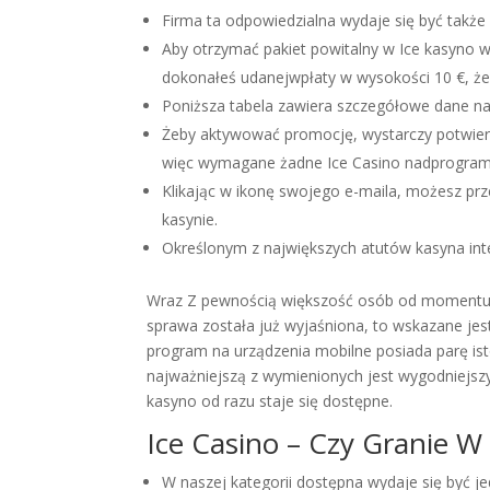
Firma ta odpowiedzialna wydaje się być także 
Aby otrzymać pakiet powitalny w Ice kasyno w
dokonałeś udanejwpłaty w wysokości 10 €, ż
Poniższa tabela zawiera szczegółowe dane na 
Żeby aktywować promocję, wystarczy potwierd
więc wymagane żadne Ice Casino nadprogram
Klikając w ikonę swojego e-maila, możesz prze
kasynie.
Określonym z największych atutów kasyna int
Wraz Z pewnością większość osób od momentu ra
sprawa została już wyjaśniona, to wskazane jest
program na urządzenia mobilne posiada parę is
najważniejszą z wymienionych jest wygodniejszy
kasyno od razu staje się dostępne.
Ice Casino – Czy Granie W
W naszej kategorii dostępna wydaje się być j