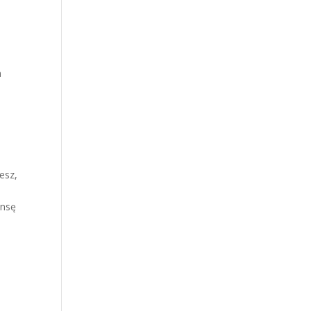
a
esz,
ansę