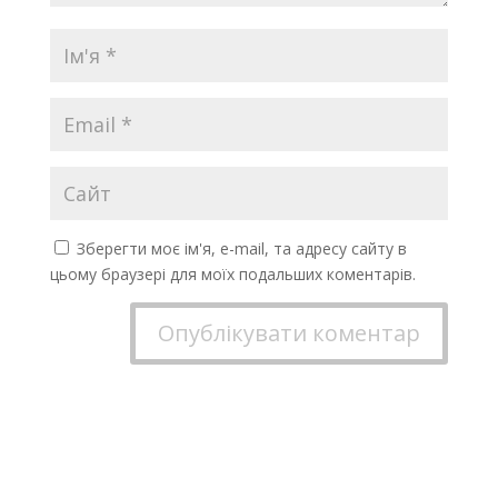
Зберегти моє ім'я, e-mail, та адресу сайту в
цьому браузері для моїх подальших коментарів.