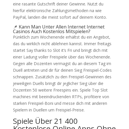
eine rasante Gutschrift deiner Gewinne. Nutzt du
hierfür elektronische Zahlungsmethoden na wie
PayPal, landen die meist sofort auf deinem Konto.
📌 Kann Man Unter Allen Internet Internet
Casinos Auch Kostenlos Mitspielen?
Pünktlich zum Wochenende erhältst du ein Angebot,
das du wirklich nicht ablehnen kannst. Immer freitags
startet Say thanks to Slot it’s Fri und bringt dich mit
einer Ladung voller Freispiele über das Wochenende.
Gegen alle Dozenten vermagst du an diesem Tag im
Duell antreten und dir für deinen Sieg Freispiel-Codes
schnappen. Zusätzlich zu den Freispiel-Gewinnen des
jeweiligen Duells bringt dir jeglicher Sieg über die
Dozenten 50 weitere Freespins ein. Spiele Top Slot
machines mit beeindruckenden RTPs, profitiere von
starken Freispiel-Boni und messe dich mit anderen
Spielern in Duellen um Freispiel-Preise.
Spiele Über 21 400
Kostenlose Online Apps Ohne