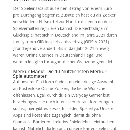
Der Spieleinsatz ist auf einen Betrag von einem Euro
pro Durchgang begrenzt. Zusätzlich hast du als Zocker
verschiedene Hilfsmittel zur Hand, mit denen du dein
Spielverhalten regulieren kannst. Die Rechtslage im
Glücksspiel hat sich in Deutschland im Jahre 2021 durch
family room Glücksspielstaatsvertrag (GlüStV 2021)
grundlegend verändert. Bis in das Jahr 2021 hinweg
waren Online Casinos in Deutschland illegal und
wurden lediglich throughout einer Grauzone geduldet.
Merkur Magie: Die 10 Nützlichsten Merkur
Spielautomaten
Auf unserer Plattform findest du eine riesige Auswahl
an Kostenlose Online Zocken, die keine Wünsche
offenlassen. Egal, durch du ein Everyday Gamer bist
beziehungsweise nach intensiven Herausforderungen
suchst, hier gibt es etwas für jeden Spielertyp. Unsere
Apps sind kostenlos zugänglich, damit du ohne
finanzielle Barrieren direkt ins Spielerlebnis eintauchen
kannst. Natürlich dürfen auch unsere Kartenspiele nicht