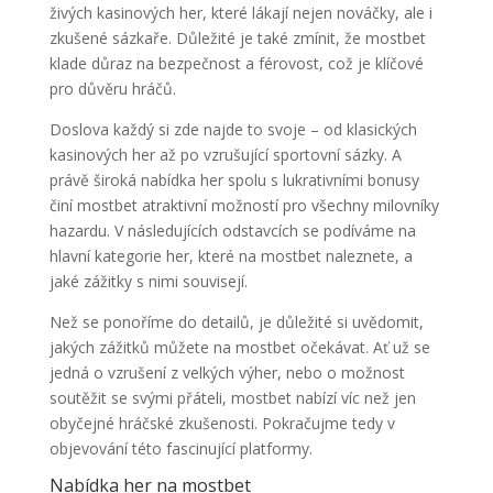
živých kasinových her, které lákají nejen nováčky, ale i
zkušené sázkaře. Důležité je také zmínit, že mostbet
klade důraz na bezpečnost a férovost, což je klíčové
pro důvěru hráčů.
Doslova každý si zde najde to svoje – od klasických
kasinových her až po vzrušující sportovní sázky. A
právě široká nabídka her spolu s lukrativními bonusy
činí mostbet atraktivní možností pro všechny milovníky
hazardu. V následujících odstavcích se podíváme na
hlavní kategorie her, které na mostbet naleznete, a
jaké zážitky s nimi souvisejí.
Než se ponoříme do detailů, je důležité si uvědomit,
jakých zážitků můžete na mostbet očekávat. Ať už se
jedná o vzrušení z velkých výher, nebo o možnost
soutěžit se svými přáteli, mostbet nabízí víc než jen
obyčejné hráčské zkušenosti. Pokračujme tedy v
objevování této fascinující platformy.
Nabídka her na mostbet