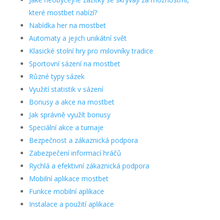
které mostbet nabízí?
Nabídka her na mostbet
Automaty a jejich unikátní svět
Klasické stolní hry pro milovníky tradice
Sportovní sázení na mostbet
Různé typy sázek
Využití statistik v sázení
Bonusy a akce na mostbet
Jak správně využít bonusy
Speciální akce a turnaje
Bezpečnost a zákaznická podpora
Zabezpečení informací hráčů
Rychlá a efektivní zákaznická podpora
Mobilní aplikace mostbet
Funkce mobilní aplikace
Instalace a použití aplikace