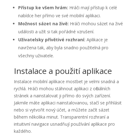
Přístup ke všem hrám:
Hráči mají přístup k celé
nabídce her přímo ve své mobilní aplikaci.
Možnost sázet na živě:
Hráči mohou sázet na živé
události a užít si tak pořádné vzrušení.
Uživatelsky přívětivé rozhraní:
Aplikace je
navržena tak, aby byla snadno použitelná pro
všechny uživatele.
Instalace a použití aplikace
Instalace mobilní aplikace mostbet je velmi snadná a
rychlá. Hráči mohou stáhnout aplikaci z oficiálních
stránek a nainstalovat ji přímo do svých zařízení.
Jakmile máte aplikaci nainstalovanou, stačí se přihlásit
nebo si vytvořit nový účet, a můžete začít sázet
během několika minut. Transparentní rozhraní a
intuitivní navigace usnadňují používání aplikace pro
každého.