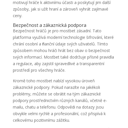
motivují hráče k aktivnímu účasti a poskytují jim další
způsoby, jak si užít hraní a zároveň vyhrát zajímavé
ceny.
Bezpečnost a zákaznická podpora
Bezpečnost hráčů je pro mostbet zásadní. Tato
platforma využívá moderní technologie šifrování, které
chrání osobní a finanční údaje svých uživatelů. Tímto
způsobem mohou hráči hrát bez obav o bezpečnost
svých informací. Mostbet také dodržuje přísné pravidla
a regulace, aby zajistil spravedlivé a transparentní
prostředí pro všechny hráče.
Kromě toho mostbet nabízí vysokou úroveň
zákaznické podpory. Pokud narazíte na jakékoli
problémy, můžete se obrátit na tým zákaznické
podpory prostřednictvím různých kanálů, včetně e-
mailu, chatu a telefonu. Odpovědi na dotazy jsou
obvykle velmi rychlé a profesionální, což přispívá k
celkovému pozitivnímu zážitku.