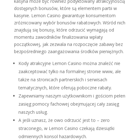
kasyna może być również podyktowany atrakcyjnością
dostępnych bonusów, które są elementem partii w
kasynie. Lemon Casino gwarantuje konsumentom
zróżnicowany wybór bonusów rabatowych. Wśród nich
znajdują się bonusy, które odrzucić wymagają od
momentu zawodników finalizowania wpłaty
początkowej, jak zezwala na rozpoczęcie zabawy bez
bezpośredniego zaangażowania środków pieniężnych.
Kody atrakcyjne Lemon Casino można znaleźć nie
zaakceptować tylko na formalnej stronie www, ale
także na stronicach partnerskich i serwisach
tematycznych, które oferują poboczne rabaty.
Zapewniamy naszym użytkownikom i gościom pełen
zasięg pomocy fachowej obejmującej cały zasięg
naszych usług.
A jeśli uznasz, że owo odrzucić jest to – zero
straconego, w Lemon Casino czekają dziesiątki
odmiennych konsol hazardowych.