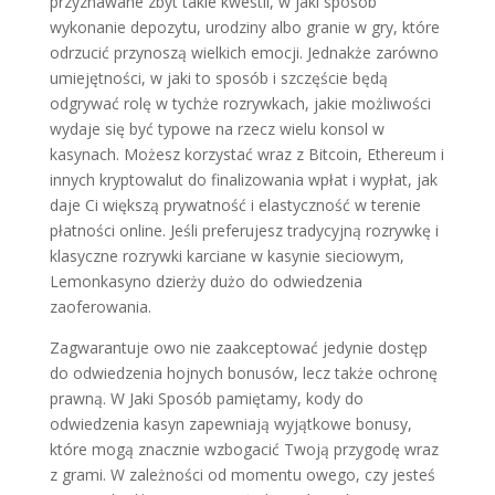
przyznawane zbyt takie kwestii, w jaki sposób
wykonanie depozytu, urodziny albo granie w gry, które
odrzucić przynoszą wielkich emocji. Jednakże zarówno
umiejętności, w jaki to sposób i szczęście będą
odgrywać rolę w tychże rozrywkach, jakie możliwości
wydaje się być typowe na rzecz wielu konsol w
kasynach. Możesz korzystać wraz z Bitcoin, Ethereum i
innych kryptowalut do finalizowania wpłat i wypłat, jak
daje Ci większą prywatność i elastyczność w terenie
płatności online. Jeśli preferujesz tradycyjną rozrywkę i
klasyczne rozrywki karciane w kasynie sieciowym,
Lemonkasyno dzierży dużo do odwiedzenia
zaoferowania.
Zagwarantuje owo nie zaakceptować jedynie dostęp
do odwiedzenia hojnych bonusów, lecz także ochronę
prawną. W Jaki Sposób pamiętamy, kody do
odwiedzenia kasyn zapewniają wyjątkowe bonusy,
które mogą znacznie wzbogacić Twoją przygodę wraz
z grami. W zależności od momentu owego, czy jesteś