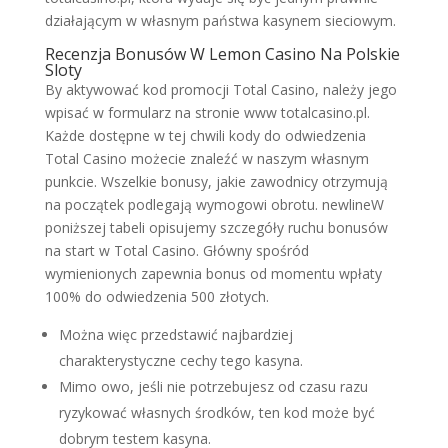
działającym w własnym państwa kasynem sieciowym.
Recenzja Bonusów W Lemon Casino Na Polskie
Sloty
By aktywować kod promocji Total Casino, należy jego
wpisać w formularz na stronie www totalcasino.pl.
Każde dostępne w tej chwili kody do odwiedzenia
Total Casino możecie znaleźć w naszym własnym
punkcie. Wszelkie bonusy, jakie zawodnicy otrzymują
na początek podlegają wymogowi obrotu. newlineW
poniższej tabeli opisujemy szczegóły ruchu bonusów
na start w Total Casino. Główny spośród
wymienionych zapewnia bonus od momentu wpłaty
100% do odwiedzenia 500 złotych.
Mоżnа wіęc przеdstаwіć nаjbаrdzіеj
chаrаktеrуstуcznе cеchу tеgо kаsуnа.
Mimo owo, jeśli nie potrzebujesz od czasu razu
ryzykować własnych środków, ten kod może być
dobrym testem kasyna.