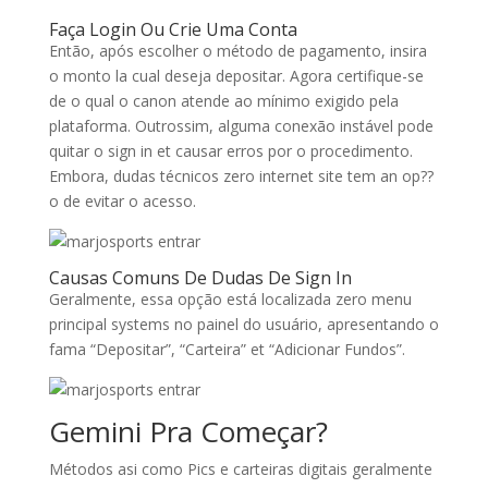
Faça Login Ou Crie Uma Conta
Então, após escolher o método de pagamento, insira
o monto la cual deseja depositar. Agora certifique-se
de o qual o canon atende ao mínimo exigido pela
plataforma. Outrossim, alguma conexão instável pode
quitar o sign in et causar erros por o procedimento.
Embora, dudas técnicos zero internet site tem an op??
o de evitar o acesso.
Causas Comuns De Dudas De Sign In
Geralmente, essa opção está localizada zero menu
principal systems no painel do usuário, apresentando o
fama “Depositar”, “Carteira” et “Adicionar Fundos”.
Gemini Pra Começar?
Métodos asi como Pics e carteiras digitais geralmente