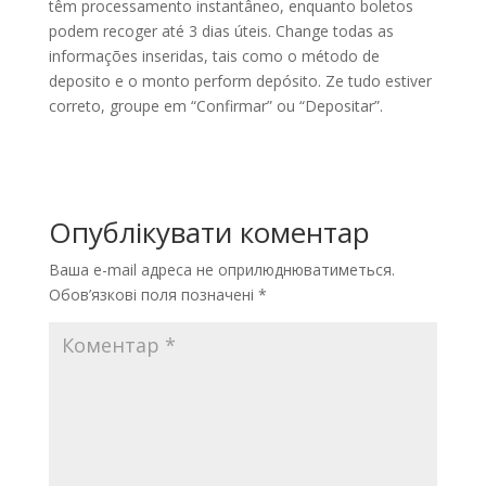
têm processamento instantâneo, enquanto boletos
podem recoger até 3 dias úteis. Change todas as
informações inseridas, tais como o método de
deposito e o monto perform depósito. Ze tudo estiver
correto, groupe em “Confirmar” ou “Depositar”.
Опублікувати коментар
Ваша e-mail адреса не оприлюднюватиметься.
Обов’язкові поля позначені
*