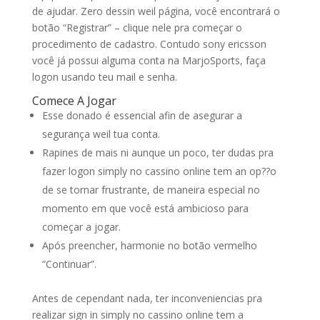
de ajudar. Zero dessin weil página, você encontrará o
botão “Registrar” – clique nele pra começar o
procedimento de cadastro. Contudo sony ericsson
você já possui alguma conta na MarjoSports, faça
logon usando teu mail e senha.
Comece A Jogar
Esse donado é essencial afin de asegurar a
segurança weil tua conta.
Rapines de mais ni aunque un poco, ter dudas pra
fazer logon simply no cassino online tem an op??o
de se tornar frustrante, de maneira especial no
momento em que você está ambicioso para
começar a jogar.
Após preencher, harmonie no botão vermelho
“Continuar”.
Antes de cependant nada, ter inconveniencias pra
realizar sign in simply no cassino online tem a