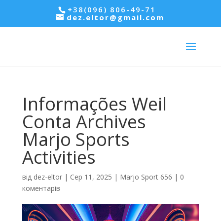
+38(096) 806-49-71
dez.eltor@gmail.com
Informações Weil
Conta Archives
Marjo Sports
Activities
від
dez-eltor
|
Сер 11, 2025
|
Marjo Sport 656
|
0
коментарів