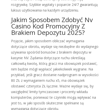
rozgrywkę. Szybkie wypłaty i poparcie 24/7 gwarantują
luksus użytkowania na każdym urządzeniu.
Jakim Sposobem Zdobyć Nv
Casino Kod Promocyjny Z
Brakiem Depozytu 2025?
Pojęcie, jakim sposobem obliczać wymagania
dotyczące obrotu, wydaje się niezbędne do wydajnego
używania spośród bonusów z brakiem depozytu w
kasynie NV. Żądania dotyczące ruchu określają
całkowitą kwotę, którą gracz ma obowiązek postawić,
nim będzie mógł wypłacić jakiekolwiek wygrane. Na
przykład, jeśli gracz dostanie nadprogram w wysokości
80 ZŁ z wymaganiem ruchu x5, ma obowiązek
obstawić czterysta ZŁ łącznie. Ważne wydaje się, by
uwzględnić limity tymczasowe i procenty wkładu
komputerów, ponieważ te czynniki mogą wpływać na
jest to, w jaki sposób skutecznie spełniane są
wymagania dotyczące obrotu.