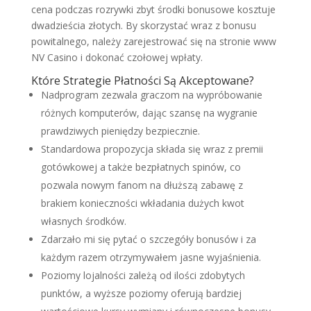
cena podczas rozrywki zbyt środki bonusowe kosztuje
dwadzieścia złotych. By skorzystać wraz z bonusu
powitalnego, należy zarejestrować się na stronie www
NV Casino i dokonać czołowej wpłaty.
Które Strategie Płatności Są Akceptowane?
Nadprogram zezwala graczom na wypróbowanie
różnych komputerów, dając szansę na wygranie
prawdziwych pieniędzy bezpiecznie.
Standardowa propozycja składa się wraz z premii
gotówkowej a także bezpłatnych spinów, co
pozwala nowym fanom na dłuższą zabawę z
brakiem konieczności wkładania dużych kwot
własnych środków.
Zdarzało mi się pytać o szczegóły bonusów i za
każdym razem otrzymywałem jasne wyjaśnienia.
Poziomy lojalności zależą od ilości zdobytych
punktów, a wyższe poziomy oferują bardziej