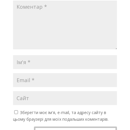
Зберегти моє ім'я, e-mail, та адресу сайту в
цьому браузері для моїх подальших коментарів.