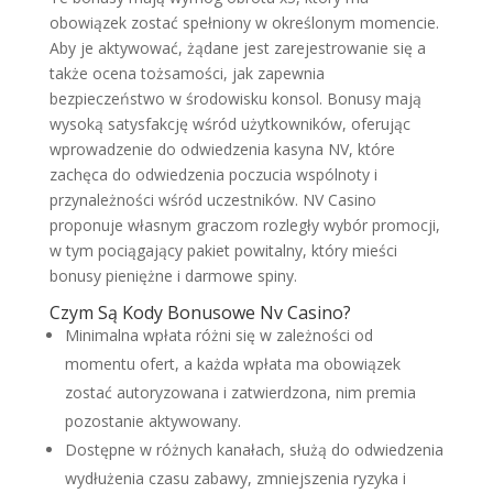
obowiązek zostać spełniony w określonym momencie.
Aby je aktywować, żądane jest zarejestrowanie się a
także ocena tożsamości, jak zapewnia
bezpieczeństwo w środowisku konsol. Bonusy mają
wysoką satysfakcję wśród użytkowników, oferując
wprowadzenie do odwiedzenia kasyna NV, które
zachęca do odwiedzenia poczucia wspólnoty i
przynależności wśród uczestników. NV Casino
proponuje własnym graczom rozległy wybór promocji,
w tym pociągający pakiet powitalny, który mieści
bonusy pieniężne i darmowe spiny.
Czym Są Kody Bonusowe Nv Casino?
Minimalna wpłata różni się w zależności od
momentu ofert, a każda wpłata ma obowiązek
zostać autoryzowana i zatwierdzona, nim premia
pozostanie aktywowany.
Dostępne w różnych kanałach, służą do odwiedzenia
wydłużenia czasu zabawy, zmniejszenia ryzyka i