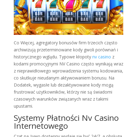
Co Więcej, agregatory bonusów firm trzecich często
archiwizują przeterminowane kody gwoli porównań i
historycznego wglądu. Typowe kłopoty
nv casino
z
kodami promocyjnymi NV Casino często wynikają wraz
z nieprawidłowego wprowadzenia systemu kodowania,
co skutkuje nieudanym aktywowaniem bonusu. Na
Dodatek, wygasłe lub dezaktywowane kody mogą
frustrować użytkowników, którzy nie są świadomi
czasowych warunków związanych wraz z takimi
upustami.
Systemy Płatności Nv Casino
Internetowego
Czat na żywo dostępny wydaje się być 24/7, a obsługa