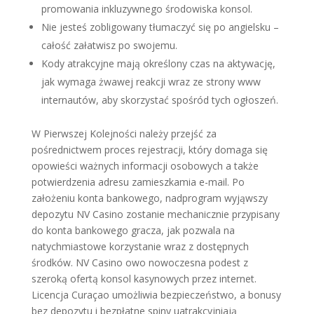
promowania inkluzywnego środowiska konsol.
Nie jesteś zobligowany tłumaczyć się po angielsku –
całość załatwisz po swojemu.
Kody atrakcyjne mają określony czas na aktywację,
jak wymaga żwawej reakcji wraz ze strony www
internautów, aby skorzystać spośród tych ogłoszeń.
W Pierwszej Kolejności należy przejść za
pośrednictwem proces rejestracji, który domaga się
opowieści ważnych informacji osobowych a także
potwierdzenia adresu zamieszkamia e-mail. Po
założeniu konta bankowego, nadprogram wyjąwszy
depozytu NV Casino zostanie mechanicznie przypisany
do konta bankowego gracza, jak pozwala na
natychmiastowe korzystanie wraz z dostępnych
środków. NV Casino owo nowoczesna podest z
szeroką ofertą konsol kasynowych przez internet.
Licencja Curaçao umożliwia bezpieczeństwo, a bonusy
bez depozytu i bezpłatne spiny uatrakcyjniają