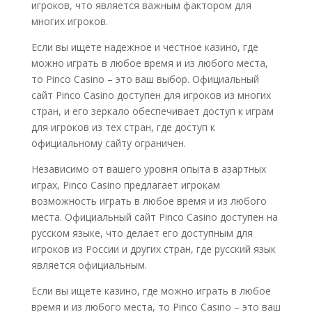
игроков, что является важным фактором для
многих игроков.
Если вы ищете надежное и честное казино, где
можно играть в любое время и из любого места,
то Pinco Casino – это ваш выбор. Официальный
сайт Pinco Casino доступен для игроков из многих
стран, и его зеркало обеспечивает доступ к играм
для игроков из тех стран, где доступ к
официальному сайту ограничен.
Независимо от вашего уровня опыта в азартных
играх, Pinco Casino предлагает игрокам
возможность играть в любое время и из любого
места. Официальный сайт Pinco Casino доступен на
русском языке, что делает его доступным для
игроков из России и других стран, где русский язык
является официальным.
Если вы ищете казино, где можно играть в любое
время и из любого места, то Pinco Casino – это ваш