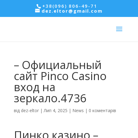
+38(096) 806-49-71
dez.eltor@gmail.com
– Официальный
сайт Pinco Casino
вход на
зеркало.4736
від
dez-eltor
|
Лип 4, 2025
|
News
|
0 коментарів
Пинко казино –