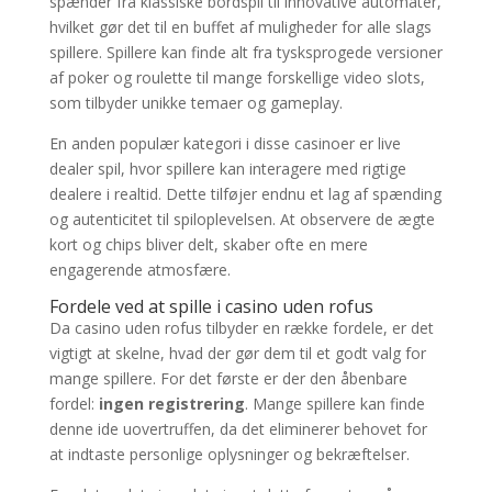
spænder fra klassiske bordspil til innovative automater,
hvilket gør det til en buffet af muligheder for alle slags
spillere. Spillere kan finde alt fra tysksprogede versioner
af poker og roulette til mange forskellige video slots,
som tilbyder unikke temaer og gameplay.
En anden populær kategori i disse casinoer er live
dealer spil, hvor spillere kan interagere med rigtige
dealere i realtid. Dette tilføjer endnu et lag af spænding
og autenticitet til spiloplevelsen. At observere de ægte
kort og chips bliver delt, skaber ofte en mere
engagerende atmosfære.
Fordele ved at spille i casino uden rofus
Da casino uden rofus tilbyder en række fordele, er det
vigtigt at skelne, hvad der gør dem til et godt valg for
mange spillere. For det første er der den åbenbare
fordel:
ingen registrering
. Mange spillere kan finde
denne ide uovertruffen, da det eliminerer behovet for
at indtaste personlige oplysninger og bekræftelser.