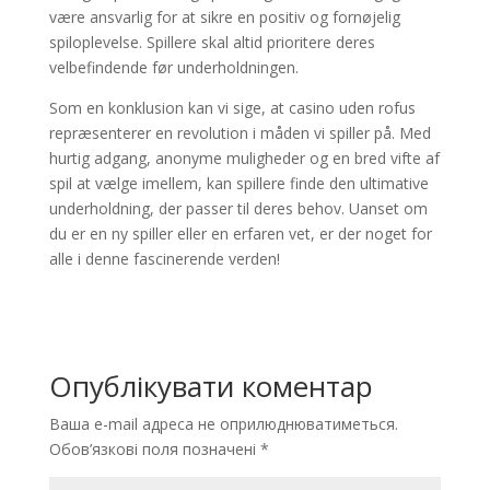
være ansvarlig for at sikre en positiv og fornøjelig
spiloplevelse. Spillere skal altid prioritere deres
velbefindende før underholdningen.
Som en konklusion kan vi sige, at casino uden rofus
repræsenterer en revolution i måden vi spiller på. Med
hurtig adgang, anonyme muligheder og en bred vifte af
spil at vælge imellem, kan spillere finde den ultimative
underholdning, der passer til deres behov. Uanset om
du er en ny spiller eller en erfaren vet, er der noget for
alle i denne fascinerende verden!
Опублікувати коментар
Ваша e-mail адреса не оприлюднюватиметься.
Обов’язкові поля позначені
*