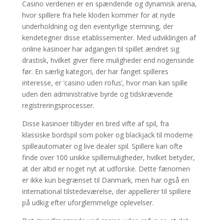
Casino verdenen er en spændende og dynamisk arena,
hvor spillere fra hele kloden kommer for at nyde
underholdning og den eventyrlige stemning, der
kendetegner disse etablissementer. Med udviklingen af
online kasinoer har adgangen til spillet ændret sig
drastisk, hvilket giver flere muligheder end nogensinde
før. En særlig kategori, der har fanget spilleres
interesse, er ‘casino uden rofus’, hvor man kan spille
uden den administrative byrde og tidskrævende
registreringsprocesser.
Disse kasinoer tilbyder en bred vifte af spil, fra
klassiske bordspil som poker og blackjack til moderne
spilleautomater og live dealer spil. Spillere kan ofte
finde over 100 unikke spillemuligheder, hvilket betyder,
at der altid er noget nyt at udforske. Dette fænomen
er ikke kun begrænset til Danmark, men har også en
international tilstedeværelse, der appellerer til spillere
på udkig efter uforglemmelige oplevelser.