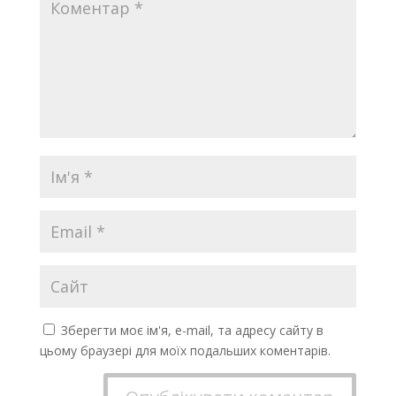
Зберегти моє ім'я, e-mail, та адресу сайту в
цьому браузері для моїх подальших коментарів.