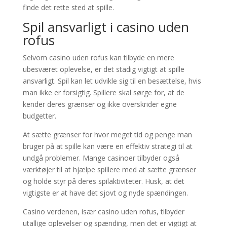
finde det rette sted at spille.
Spil ansvarligt i casino uden
rofus
Selvom casino uden rofus kan tilbyde en mere
ubesværet oplevelse, er det stadig vigtigt at spille
ansvarligt. Spil kan let udvikle sig til en besættelse, hvis
man ikke er forsigtig. Spillere skal sørge for, at de
kender deres grænser og ikke overskrider egne
budgetter.
At sætte grænser for hvor meget tid og penge man
bruger på at spille kan være en effektiv strategi til at
undgå problemer. Mange casinoer tilbyder også
værktøjer til at hjælpe spillere med at sætte grænser
og holde styr på deres spilaktiviteter. Husk, at det
vigtigste er at have det sjovt og nyde spændingen.
Casino verdenen, især casino uden rofus, tilbyder
utallige oplevelser og spænding, men det er vigtigt at