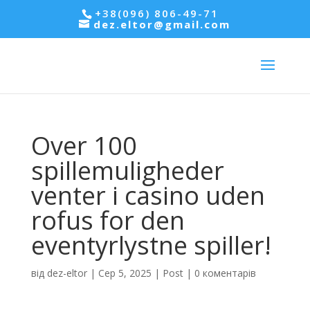
+38(096) 806-49-71
dez.eltor@gmail.com
Over 100
spillemuligheder
venter i casino uden
rofus for den
eventyrlystne spiller!
від
dez-eltor
|
Сер 5, 2025
|
Post
|
0 коментарів