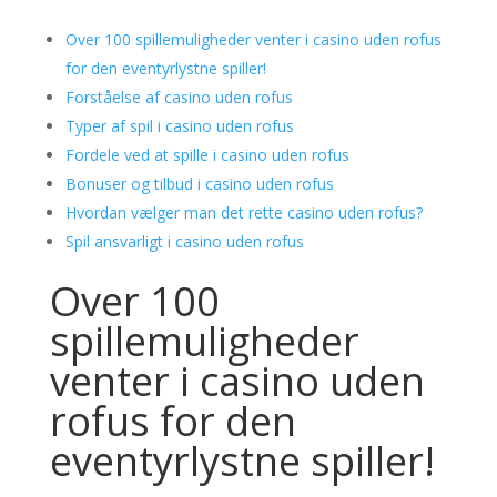
Over 100 spillemuligheder venter i casino uden rofus
for den eventyrlystne spiller!
Forståelse af casino uden rofus
Typer af spil i casino uden rofus
Fordele ved at spille i casino uden rofus
Bonuser og tilbud i casino uden rofus
Hvordan vælger man det rette casino uden rofus?
Spil ansvarligt i casino uden rofus
Over 100
spillemuligheder
venter i casino uden
rofus for den
eventyrlystne spiller!