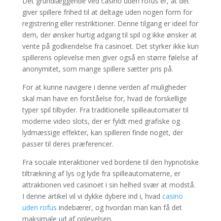
Det grundlæggende ved casino uden rofus er, at det
giver spillere frihed til at deltage uden nogen form for
registrering eller restriktioner. Denne tilgang er ideel for
dem, der ønsker hurtig adgang til spil og ikke ønsker at
vente på godkendelse fra casinoet. Det styrker ikke kun
spillerens oplevelse men giver også en større følelse af
anonymitet, som mange spillere sætter pris på.
For at kunne navigere i denne verden af muligheder
skal man have en forståelse for, hvad de forskellige
typer spil tilbyder. Fra traditionelle spilleautomater til
moderne video slots, der er fyldt med grafiske og
lydmæssige effekter, kan spilleren finde noget, der
passer til deres præferencer.
Fra sociale interaktioner ved bordene til den hypnotiske
tiltrækning af lys og lyde fra spilleautomaterne, er
attraktionen ved casinoet i sin helhed svær at modstå.
I denne artikel vil vi dykke dybere ind i, hvad
casino
uden rofus
indebærer, og hvordan man kan få det
maksimale ud af oplevelsen.