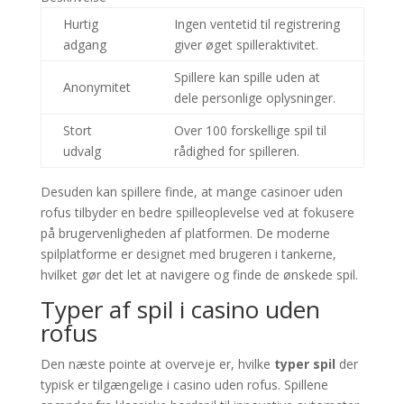
Hurtig
Ingen ventetid til registrering
adgang
giver øget spilleraktivitet.
Spillere kan spille uden at
Anonymitet
dele personlige oplysninger.
Stort
Over 100 forskellige spil til
udvalg
rådighed for spilleren.
Desuden kan spillere finde, at mange casinoer uden
rofus tilbyder en bedre spilleoplevelse ved at fokusere
på brugervenligheden af platformen. De moderne
spilplatforme er designet med brugeren i tankerne,
hvilket gør det let at navigere og finde de ønskede spil.
Typer af spil i casino uden
rofus
Den næste pointe at overveje er, hvilke
typer spil
der
typisk er tilgængelige i casino uden rofus. Spillene