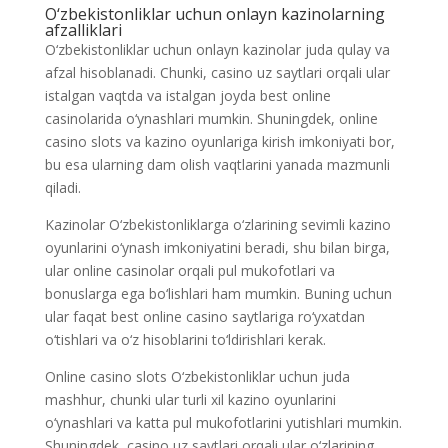
O‘zbekistonliklar uchun onlayn kazinolarning
afzalliklari
O‘zbekistonliklar uchun onlayn kazinolar juda qulay va
afzal hisoblanadi. Chunki, casino uz saytlari orqali ular
istalgan vaqtda va istalgan joyda best online
casinolarida o‘ynashlari mumkin. Shuningdek, online
casino slots va kazino oyunlariga kirish imkoniyati bor,
bu esa ularning dam olish vaqtlarini yanada mazmunli
qiladi.
Kazinolar O‘zbekistonliklarga o‘zlarining sevimli kazino
oyunlarini o‘ynash imkoniyatini beradi, shu bilan birga,
ular online casinolar orqali pul mukofotlari va
bonuslarga ega bo‘lishlari ham mumkin. Buning uchun
ular faqat best online casino saytlariga ro‘yxatdan
o‘tishlari va o‘z hisoblarini to‘ldirishlari kerak.
Online casino slots O‘zbekistonliklar uchun juda
mashhur, chunki ular turli xil kazino oyunlarini
o‘ynashlari va katta pul mukofotlarini yutishlari mumkin.
Shuningdek, casino uz saytlari orqali ular o‘zlarining