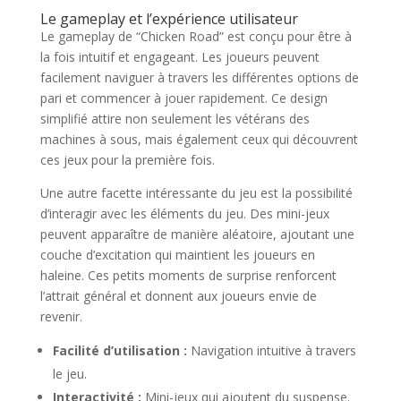
Le gameplay et l’expérience utilisateur
Le gameplay de “Chicken Road” est conçu pour être à
la fois intuitif et engageant. Les joueurs peuvent
facilement naviguer à travers les différentes options de
pari et commencer à jouer rapidement. Ce design
simplifié attire non seulement les vétérans des
machines à sous, mais également ceux qui découvrent
ces jeux pour la première fois.
Une autre facette intéressante du jeu est la possibilité
d’interagir avec les éléments du jeu. Des mini-jeux
peuvent apparaître de manière aléatoire, ajoutant une
couche d’excitation qui maintient les joueurs en
haleine. Ces petits moments de surprise renforcent
l’attrait général et donnent aux joueurs envie de
revenir.
Facilité d’utilisation :
Navigation intuitive à travers
le jeu.
Interactivité :
Mini-jeux qui ajoutent du suspense.