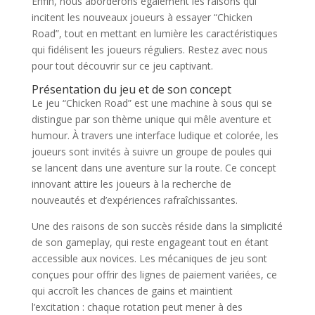
Enfin, nous aborderons également les raisons qui
incitent les nouveaux joueurs à essayer “Chicken
Road”, tout en mettant en lumière les caractéristiques
qui fidélisent les joueurs réguliers. Restez avec nous
pour tout découvrir sur ce jeu captivant.
Présentation du jeu et de son concept
Le jeu “Chicken Road” est une machine à sous qui se
distingue par son thème unique qui mêle aventure et
humour. À travers une interface ludique et colorée, les
joueurs sont invités à suivre un groupe de poules qui
se lancent dans une aventure sur la route. Ce concept
innovant attire les joueurs à la recherche de
nouveautés et d’expériences rafraîchissantes.
Une des raisons de son succès réside dans la simplicité
de son gameplay, qui reste engageant tout en étant
accessible aux novices. Les mécaniques de jeu sont
conçues pour offrir des lignes de paiement variées, ce
qui accroît les chances de gains et maintient
l’excitation : chaque rotation peut mener à des