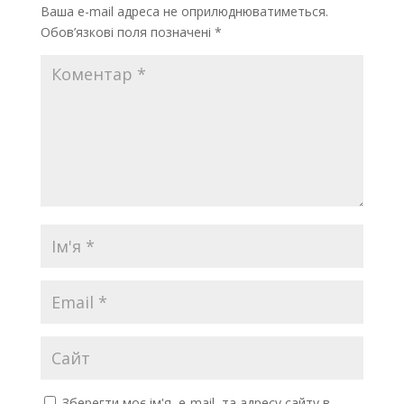
Ваша e-mail адреса не оприлюднюватиметься.
Обов’язкові поля позначені
*
Зберегти моє ім'я, e-mail, та адресу сайту в