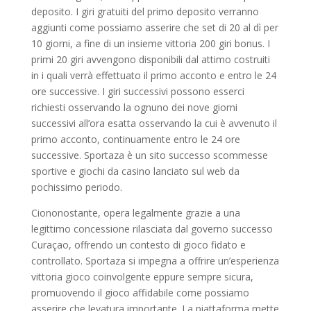
deposito. I giri gratuiti del primo deposito verranno
aggiunti come possiamo asserire che set di 20 al dì per
10 giorni, a fine di un insieme vittoria 200 giri bonus. I
primi 20 giri avvengono disponibili dal attimo costruiti
in i quali verrà effettuato il primo acconto e entro le 24
ore successive. I giri successivi possono esserci
richiesti osservando la ognuno dei nove giorni
successivi all’ora esatta osservando la cui è avvenuto il
primo acconto, continuamente entro le 24 ore
successive. Sportaza è un sito successo scommesse
sportive e giochi da casino lanciato sul web da
pochissimo periodo.
Ciononostante, opera legalmente grazie a una
legittimo concessione rilasciata dal governo successo
Curaçao, offrendo un contesto di gioco fidato e
controllato. Sportaza si impegna a offrire un’esperienza
vittoria gioco coinvolgente eppure sempre sicura,
promuovendo il gioco affidabile come possiamo
asserire che levatura importante. La piattaforma mette