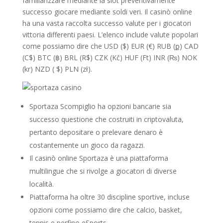
familiarizzare mediante la slot preventivamente
successo giocare mediante soldi veri. Il casinò online
ha una vasta raccolta successo valute per i giocatori
vittoria differenti paesi. L’elenco include valute popolari
come possiamo dire che USD ($) EUR (€) RUB (ք) CAD
(С$) BTC (฿) BRL (R$) CZK (Kč) HUF (Ft) INR (₨) NOK
(kr) NZD ( $) PLN (zł).
Sportaza Scompiglio ha opzioni bancarie sia
successo questione che costruiti in criptovaluta,
pertanto depositare o prelevare denaro è
costantemente un gioco da ragazzi.
Il casinò online Sportaza è una piattaforma
multilingue che si rivolge a giocatori di diverse
località.
Piattaforma ha oltre 30 discipline sportive, incluse
opzioni come possiamo dire che calcio, basket,
tennis e perfino eSports.