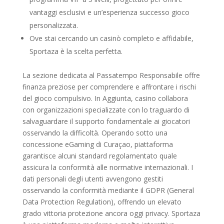
vantaggi esclusivi e un’esperienza successo gioco
personalizzata.
Ove stai cercando un casinò completo e affidabile,
Sportaza è la scelta perfetta.
La sezione dedicata al Passatempo Responsabile offre
finanza preziose per comprendere e affrontare i rischi
del gioco compulsivo. In Aggiunta, casino collabora
con organizzazioni specializzate con lo traguardo di
salvaguardare il supporto fondamentale ai giocatori
osservando la difficoltà. Operando sotto una
concessione eGaming di Curaçao, piattaforma
garantisce alcuni standard regolamentato quale
assicura la conformità alle normative internazionali. I
dati personali degli utenti avvengono gestiti
osservando la conformità mediante il GDPR (General
Data Protection Regulation), offrendo un elevato
grado vittoria protezione ancora oggi privacy. Sportaza