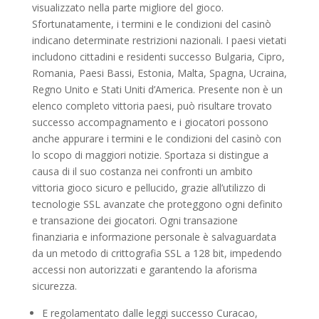
visualizzato nella parte migliore del gioco.
Sfortunatamente, i termini e le condizioni del casinò
indicano determinate restrizioni nazionali. I paesi vietati
includono cittadini e residenti successo Bulgaria, Cipro,
Romania, Paesi Bassi, Estonia, Malta, Spagna, Ucraina,
Regno Unito e Stati Uniti d’America. Presente non è un
elenco completo vittoria paesi, può risultare trovato
successo accompagnamento e i giocatori possono
anche appurare i termini e le condizioni del casinò con
lo scopo di maggiori notizie. Sportaza si distingue a
causa di il suo costanza nei confronti un ambito
vittoria gioco sicuro e pellucido, grazie all’utilizzo di
tecnologie SSL avanzate che proteggono ogni definito
e transazione dei giocatori. Ogni transazione
finanziaria e informazione personale è salvaguardata
da un metodo di crittografia SSL a 128 bit, impedendo
accessi non autorizzati e garantendo la aforisma
sicurezza.
E regolamentato dalle leggi successo Curacao,