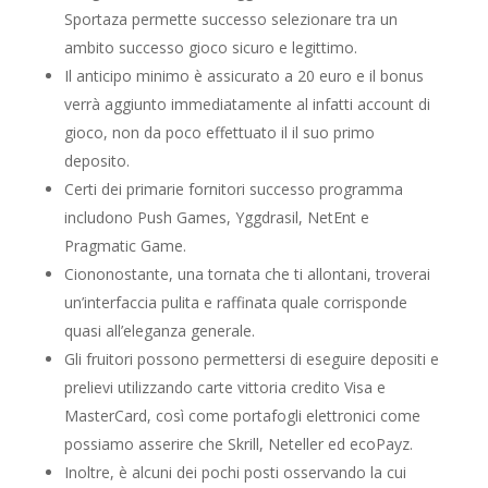
Sportaza permette successo selezionare tra un
ambito successo gioco sicuro e legittimo.
Il anticipo minimo è assicurato a 20 euro e il bonus
verrà aggiunto immediatamente al infatti account di
gioco, non da poco effettuato il il suo primo
deposito.
Certi dei primarie fornitori successo programma
includono Push Games, Yggdrasil, NetEnt e
Pragmatic Game.
Ciononostante, una tornata che ti allontani, troverai
un’interfaccia pulita e raffinata quale corrisponde
quasi all’eleganza generale.
Gli fruitori possono permettersi di eseguire depositi e
prelievi utilizzando carte vittoria credito Visa e
MasterCard, così come portafogli elettronici come
possiamo asserire che Skrill, Neteller ed ecoPayz.
Inoltre, è alcuni dei pochi posti osservando la cui