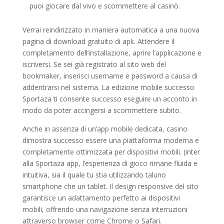
puoi giocare dal vivo e scommettere al casinò.
Verrai reindirizzato in maniera automatica a una nuova
pagina di download gratuito di apk. Attendere il
completamento dell’installazione, aprire l’applicazione e
iscriversi. Se sei già registrato al sito web del
bookmaker, inserisci username e password a causa di
addentrarsi nel sistema. La edizione mobile successo
Sportaza ti consente successo eseguire un acconto in
modo da poter accingersi a scommettere subito.
Anche in assenza di un’app mobile dedicata, casino
dimostra successo essere una piattaforma moderna e
completamente ottimizzata per dispositivi mobili. (inter
alla Sportaza app, l’esperienza di gioco rimane fluida e
intuitiva, sia il quale tu stia utilizzando taluno
smartphone che un tablet. Il design responsive del sito
garantisce un adattamento perfetto ai dispositivi
mobili, offrendo una navigazione senza interruzioni
attraverso browser come Chrome o Safari.