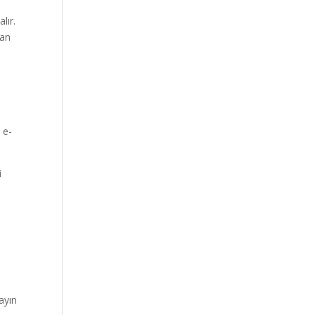
lır.
dan
 e-
i
ayın