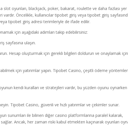
slot oyunları, blackjack, poker, bakarat, roulette ve daha fazlası yer a
ri vardır. Öncelikle, kullanıcılar tipobet giriş veya tipobet giriş sayfasın
eya tipobet giriş adresi terimleriyle de ifade edilir.
namak için aşağıdaki adımları takip edebilirsiniz:
riş sayfasına ulaşın.
turun. Hesap oluşturmak için gerekli bilgileri doldurun ve onaylamak için
abilmek için yatırımlar yapın. Tipobet Casino, çeşitli ödeme yöntemler
 oyunun kendi kuralları ve stratejileri vardır, bu yüzden oyunu oynarken
neyin. Tipobet Casino, güvenli ve hızlı yatırımlar ve çekimler sunar.
un sunumları ile bilinen diğer casino platformlarına paralel kalarak,
ını sağlar. Ancak, her zaman riski kabul etmekten kaçınarak oyunları oyn