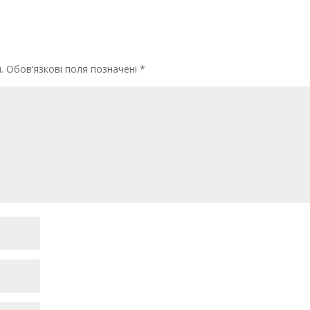
.
Обов’язкові поля позначені
*