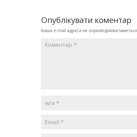
Опублікувати коментар
Ваша e-mail адреса не оприлюднюватиметься