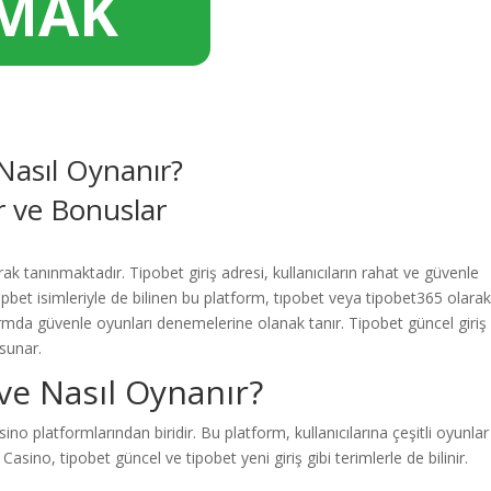
AMAK
Nasıl Oynanır?
r ve Bonuslar
k tanınmaktadır. Tipobet giriş adresi, kullanıcıların rahat ve güvenle
ipbet isimleriyle de bilinen bu platform, tıpobet veya tipobet365 olara
atformda güvenle oyunları denemelerine olanak tanır. Tipobet güncel giriş
sunar.
ve Nasıl Oynanır?
no platformlarından biridir. Bu platform, kullanıcılarına çeşitli oyunlar
asino, tipobet güncel ve tipobet yeni giriş gibi terimlerle de bilinir.
.