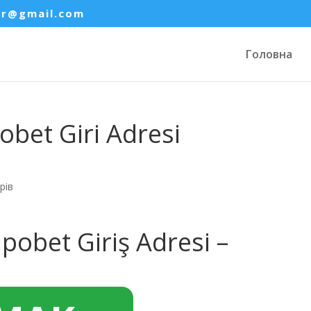
or@gmail.com
Головна
obet Giri Adresi
рів
pobet Giriş Adresi –