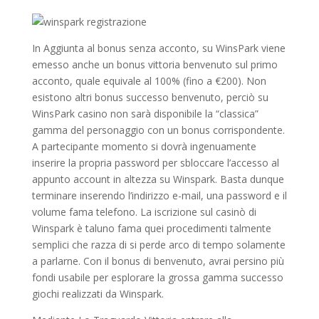
In Aggiunta al bonus senza acconto, su WinsPark viene
emesso anche un bonus vittoria benvenuto sul primo
acconto, quale equivale al 100% (fino a €200). Non
esistono altri bonus successo benvenuto, perciò su
WinsPark casino non sarà disponibile la “classica”
gamma del personaggio con un bonus corrispondente.
A partecipante momento si dovrà ingenuamente
inserire la propria password per sbloccare l’accesso al
appunto account in altezza su Winspark. Basta dunque
terminare inserendo l’indirizzo e-mail, una password e il
volume fama telefono. La iscrizione sul casinò di
Winspark è taluno fama quei procedimenti talmente
semplici che razza di si perde arco di tempo solamente
a parlarne. Con il bonus di benvenuto, avrai persino più
fondi usabile per esplorare la grossa gamma successo
giochi realizzati da Winspark.