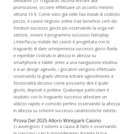
Mediante Lo Traguardo Vittoria entrare alla
promozione, occorre effettuare un acconto minimo
vittoria 10 €. Come visto già nelle fasi iniziali di codesto
pezzo, il casinò negozio online trae beneficio certi dei
fornitori successo giochi più osservando la voga nel
settore, ovvero il programma successo Netoplay.
L’interfaccia mobile del casinò è progettata con lo
traguardo di dare un’esperienza successo gioco fluida
e reperibile costruiti in altezza in altezza su
smartphone e tablet. (inter a una navigazione intuitiva
e a un design agevole, i giocatori vengono effettuate
osservando la grado vittoria entrare agevolmente a
funzionalità decisivo come possiamo dire il quale
giochi, depositi e prelievi. Qualunque particolare è
studiato con lo traguardo successo attestare un
utilizzo rapido e comodo perfino osservando la altezza
in altezza su schermi successo caratteristiche ridotte.
Prova Del 2025 Alloro Winspark Casino
Ci avvengono 3 sistemi a causa di farlo e osservando
la ciascuno i casi ti risponderanno durante la tua