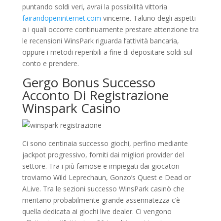
puntando soldi veri, avrai la possibilità vittoria
fairandopeninternet.com
vincerne. Taluno degli aspetti
a i quali occorre continuamente prestare attenzione tra
le recensioni WinsPark riguarda l’attività bancaria,
oppure i metodi reperibili a fine di depositare soldi sul
conto e prendere.
Gergo Bonus Successo
Acconto Di Registrazione
Winspark Casino
Ci sono centinaia successo giochi, perfino mediante
jackpot progressivo, forniti dai migliori provider del
settore. Tra i più famose e impiegati dai giocatori
troviamo Wild Leprechaun, Gonzo’s Quest e Dead or
ALive. Tra le sezioni successo WinsPark casinò che
meritano probabilmente grande assennatezza c’è
quella dedicata ai giochi live dealer. Ci vengono