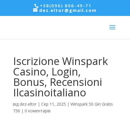
+38(096) 806-49-71
dez.eltor@gmail.com
Iscrizione Winspark
Casino, Login,
Bonus, Recensioni
Ilcasinoitaliano
від
dez-eltor
|
Сер 11, 2025
|
Winspark 50 Giri Gratis
736
|
0 коментарів