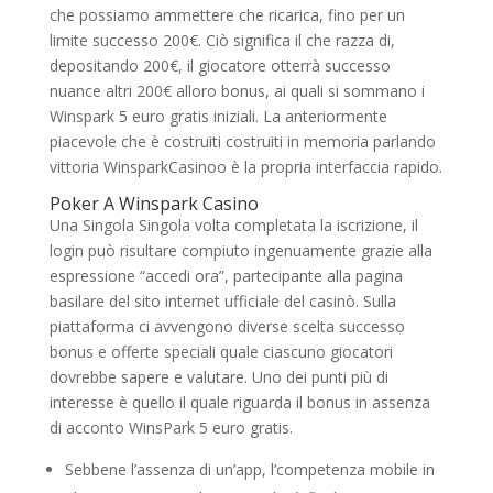
che possiamo ammettere che ricarica, fino per un
limite successo 200€. Ciò significa il che razza di,
depositando 200€, il giocatore otterrà successo
nuance altri 200€ alloro bonus, ai quali si sommano i
Winspark 5 euro gratis iniziali. La anteriormente
piacevole che è costruiti costruiti in memoria parlando
vittoria WinsparkCasinoo è la propria interfaccia rapido.
Poker A Winspark Casino
Una Singola Singola volta completata la iscrizione, il
login può risultare compiuto ingenuamente grazie alla
espressione “accedi ora”, partecipante alla pagina
basilare del sito internet ufficiale del casinò. Sulla
piattaforma ci avvengono diverse scelta successo
bonus e offerte speciali quale ciascuno giocatori
dovrebbe sapere e valutare. Uno dei punti più di
interesse è quello il quale riguarda il bonus in assenza
di acconto WinsPark 5 euro gratis.
Sebbene l’assenza di un’app, l’competenza mobile in